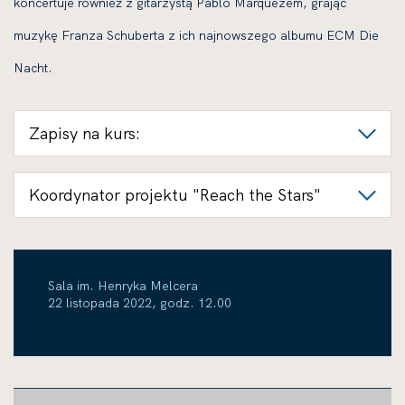
koncertuje również z gitarzystą Pablo Márquezem, grając
muzykę Franza Schuberta z ich najnowszego albumu ECM Die
Nacht.
Zapisy na kurs:
Koordynator projektu "Reach the Stars"
Sala im. Henryka Melcera
22 listopada 2022, godz. 12.00