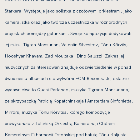
Starkera. Występuje jako solistka z czołowymi orkiestrami, jako
kameralistka oraz jako twórcza uczestniczka w różnorodnych
projektach pomiędzy gatunkami. Swoje kompozycje dedykowali
jej m.in.: Tigran Mansurian, Valentin Silvestrov, Tõnu Kõrvits,
Hooshyar Khayam, Zad Moultaka i Dino Saluzzi. Zakres jej
muzycznych zainteresowań znajduje odzwierciedlenie w ponad
dwudziestu albumach dla wytwórni ECM Records. Jej ostatnie
wydawnictwa to Quasi Parlando, muzyka Tigrana Mansuriana,
ze skrzypaczką Patricią Kopatchinskaja i Amsterdam Sinfonietta,
Mirrors, muzyka Tõnu Kõrvitsa, którego kompozycje
prawykonała z Tallińską Orkiestrą Kameralną i Chórem
Kameralnym Filharmonii Estońskiej pod batutą Tõnu Kaljuste