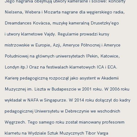
Jego nagrania obejmują utwory kameralne i solowe: koncerty
Nielsena, Webera i Mozarta nagrane dla węgierskiego radia,
Dreamdances Kovàcsa, muzykę kameralną Drusetzky'ego
i utwory klarnetowe Vajdy. Regularnie prowadzi kursy
mistrzowskie w Europie, Azji, Ameryce Północnej i Ameryce
Południowej na głównych uniwersytetach (Pekin, Katowice,
Londyn itp.) Oraz na festiwalach klarnetowych ICA i ECA.
Karierę pedagogiczną rozpoczął jako asystent w Akademii
Muzycznej im. Liszta w Budapeszcie w 2001 roku. W 2006 roku
wykładał w NAFA w Singapurze. W 2014 roku dołączył do kadry
pedagogicznej Uniwersytetu w Debreczynie we wschodnich
Węgrzech. Tego samego roku został mianowany profesorem
klarnetu na Wydziale Sztuk Muzycznych Tibor Varga