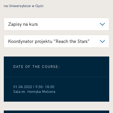
na Uniwersytecie w Györ.
Zapisy na kurs
Koordynator projektu "Reach the Stars"
DATE OF THE COURSE:
01.04.2022 I 9.30- 18.00
Sala im. Henryka Melcera