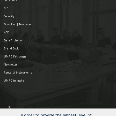
Job Offers
BIP
Security
Download | Templates
APD
Data Protection
Brand Book
UMFC Patronage
Newsletter
Rental of instruments
UMFC in media
In order to provide the highest level of