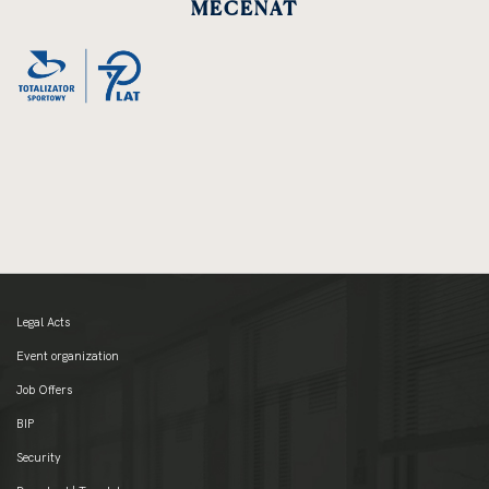
MECENAT
Legal Acts
Event organization
Job Offers
BIP
Security