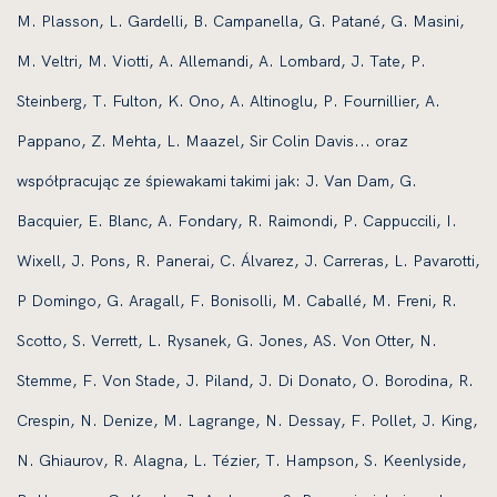
M. Plasson, L. Gardelli, B. Campanella, G. Patané, G. Masini,
M. Veltri, M. Viotti, A. Allemandi, A. Lombard, J. Tate, P.
Steinberg, T. Fulton, K. Ono, A. Altinoglu, P. Fournillier, A.
Pappano, Z. Mehta, L. Maazel, Sir Colin Davis... oraz
współpracując ze śpiewakami takimi jak: J. Van Dam, G.
Bacquier, E. Blanc, A. Fondary, R. Raimondi, P. Cappuccili, I.
Wixell, J. Pons, R. Panerai, C. Álvarez, J. Carreras, L. Pavarotti,
P Domingo, G. Aragall, F. Bonisolli, M. Caballé, M. Freni, R.
Scotto, S. Verrett, L. Rysanek, G. Jones, AS. Von Otter, N.
Stemme, F. Von Stade, J. Piland, J. Di Donato, O. Borodina, R.
Crespin, N. Denize, M. Lagrange, N. Dessay, F. Pollet, J. King,
N. Ghiaurov, R. Alagna, L. Tézier, T. Hampson, S. Keenlyside,