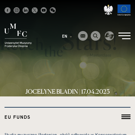
Strona
główna
EN
JOCELYNE BLADIN | 17.04.2023
EU FUNDS
Studia muzyczne (fortepian, obój) odbywała w Konserwatorium