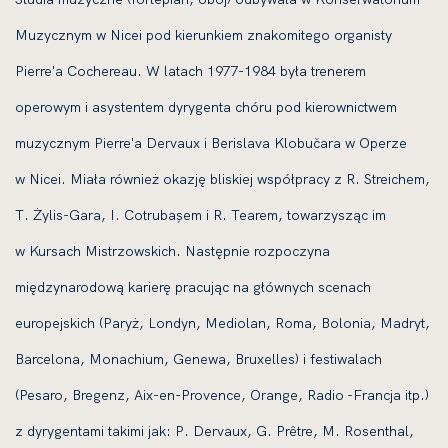
Muzycznym w Nicei pod kierunkiem znakomitego organisty
Pierre'a Cochereau. W latach 1977-1984 była trenerem
operowym i asystentem dyrygenta chóru pod kierownictwem
muzycznym Pierre'a Dervaux i Berislava Klobučara w Operze
w Nicei. Miała również okazję bliskiej współpracy z R. Streichem,
T. Żylis-Gara, I. Cotrubașem i R. Tearem, towarzysząc im
w Kursach Mistrzowskich. Następnie rozpoczyna
międzynarodową karierę pracując na głównych scenach
europejskich (Paryż, Londyn, Mediolan, Roma, Bolonia, Madryt,
Barcelona, Monachium, Genewa, Bruxelles) i festiwalach
(Pesaro, Bregenz, Aix-en-Provence, Orange, Radio -Francja itp.)
z dyrygentami takimi jak: P. Dervaux, G. Prêtre, M. Rosenthal,