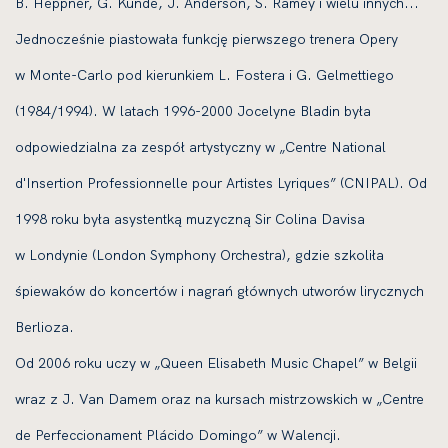
B. Heppner, G. Kunde, J. Anderson, S. Ramey i wielu innych...
Jednocześnie piastowała funkcję pierwszego trenera Opery
w Monte-Carlo pod kierunkiem L. Fostera i G. Gelmettiego
(1984/1994). W latach 1996-2000 Jocelyne Bladin była
odpowiedzialna za zespół artystyczny w „Centre National
d'Insertion Professionnelle pour Artistes Lyriques” (CNIPAL). Od
1998 roku była asystentką muzyczną Sir Colina Davisa
w Londynie (London Symphony Orchestra), gdzie szkoliła
śpiewaków do koncertów i nagrań głównych utworów lirycznych
Berlioza.
Od 2006 roku uczy w „Queen Elisabeth Music Chapel” w Belgii
wraz z J. Van Damem oraz na kursach mistrzowskich w „Centre
de Perfeccionament Plácido Domingo” w Walencji.