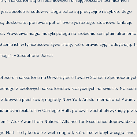
lnym saksofonistą o niesamowitych umiejętnościach technicznych
n jest absolutnie cudowny. Jego palce są precyzyjne i szybkie. Jego
e są doskonałe, ponieważ potrafi tworzyć rozległe słuchowe fantazje
a. Prawdziwa magia muzyki polega na zrobieniu serii plam atrament
ałceniu ich w tymczasowe żywe istoty, które prawie żyją i oddychają. I
magii”. – Saxophone Jurnal
rofesorem saksofonu na Uniwersytecie Iowa w Stanach Zjednoczonych
ednego z czołowych saksofonistów klasycznych na świecie. Na scen
o zdobywca prestiżowej nagrody New York Artists International Award,
anckim recitalem w Carnegie Hall, po czym został okrzyknięty prz
em”. Alex Award from National Alliance for Excellence doprowadziła
e Hall. To tylko dwie z wielu nagród, które Tse zdobył w ciągu mniej 