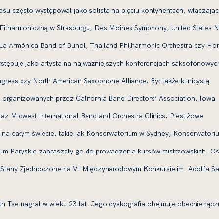
asu często występował jako solista na pięciu kontynentach, włączając
 Filharmoniczną w Strasburgu, Des Moines Symphony, United States 
La Armónica Band of Bunol, Thailand Philharmonic Orchestra czy Ho
ystępuje jako artysta na najważniejszych konferencjach saksofonowyc
ress czy North American Saxophone Alliance. Był także klinicystą
 organizowanych przez California Band Directors’ Association, Iowa
az Midwest International Band and Orchestra Clinics. Prestiżowe
a na całym świecie, takie jak Konserwatorium w Sydney, Konserwatori
um Paryskie zapraszały go do prowadzenia kursów mistrzowskich. Os
m Stany Zjednoczone na VI Międzynarodowym Konkursie im. Adolfa S
h Tse nagrał w wieku 23 lat. Jego dyskografia obejmuje obecnie łącz