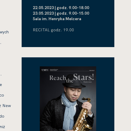
22.05.2023 | godz. 9.00-18.00
23.05.2023 | godz. 9.00-15.00
Sala im. Henryka Melcera
RECITAL godz. 19.00
owych
…
.
ie
 co
ez New
 do
niż