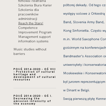
filmowa i teatralna
półtorej dekady. Od tego cz
Szkolenia Biura Karier
Szkolenia dla
występy solowe z Orkiestrą
pracowników
administracji
Band, Slovenia Army Band, 
Reach the Stars!
Competence
Kong Sinfonietta. Często w
Improvement Program
Management support
m.in. World Saxophone Cong
information systems
gościnnym na konferencjach
Music studies without
barriers
Bandmaster’s Association or
uniwersytety i konserwatori
POIiŚ 2014-2020 - OŚ VIII
- Protection of cultural
Moskiewskie i Konserwatori
heritage and
development of cultural
resources
był jurorem reprezentujący
w Dinant w Belgii.
POIiŚ 2014-2020 - OŚ I.
Swoją pierwszą płytę Kennet
Decreasing the
emission intensity of
the economy