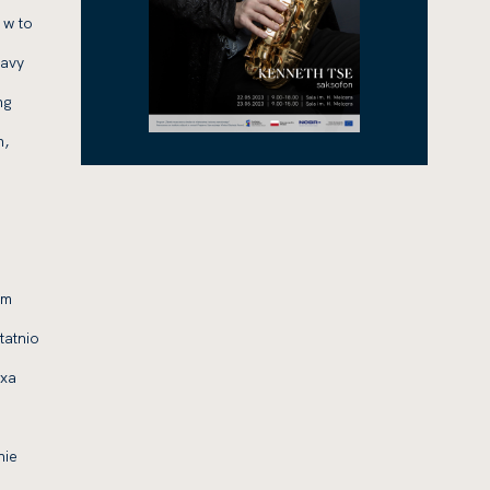
 w to
Navy
ng
h,
um
tatnio
axa
nie