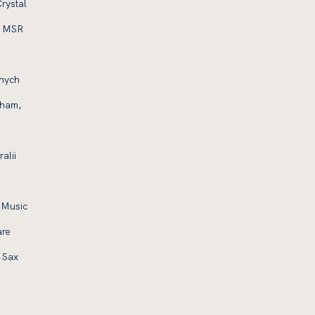
rystal
i MSR
anych
tham,
alii
 Music
are
 Sax