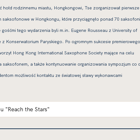
ć hołd rodzinnemu miastu, Hongkongowi, Tse zorganizował pierwsze
 saksofonowe w Hongkongu, które przyciągnęło ponad 70 saksofon
 gośćmi tego wydarzenia byli m.in. Eugene Rousseau z University of
e z Konserwatorium Paryskiego. Po ogromnym sukcesie premieroweg
orzył Hong Kong International Saxophone Society mające na celu
ia saksofonem, a także kontynuowanie organizowania sympozjum co 
tudentom możliwość kontaktu ze światowej sławy wykonawcami
u "Reach the Stars"