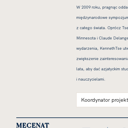
W 2009 roku, pragnąc odda
międzynarodowe sympozjum
z całego świata. Oprócz Tse
Minnesota i Claude Delang
wydarzenia, KennethTse utw
zwiększenie zainteresowan
lata, aby dać azjatyckim s
i nauczycielami.
Koordynator projekt
MECENAT