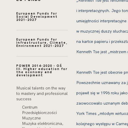
„Kenneth Tse jest fenomena
i interpretacyjnych. Jego to
European Funds for
Social Development
2021-2027
umiejętności interpretacyjn
w muzycznej duszy słuchacz
European Funds for
na kartce papieru i przekszt
Infrastructure, Climate,
Environment 2021-2027
Kenneth Tse jest „mistrzem 
POWER 2014-2020 - OŚ
III. Higher education for
Kenneth Tse jest obecnie p
the economy and
development
Powszechnie uznawany za j
Musical talents on the way
pojawił się w 1996 roku jak
to mastery and professional
success
zaowocowało uznanym debiut
Centrum
Przedsiębiorczości
York Times „młodym wirtuoz
Muzyczne
Muzyka elektroniczna,
kolejnego występu w Carnegi