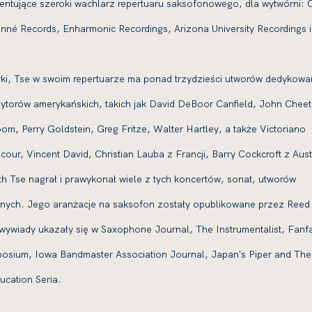
ezentujące szeroki wachlarz repertuaru saksofonowego, dla wytwórni: C
nné Records, Enharmonic Recordings, Arizona University Recordings 
ki, Tse w swoim repertuarze ma ponad trzydzieści utworów dedykow
torów amerykańskich, takich jak David DeBoor Canfield, John Chee
om, Perry Goldstein, Greg Fritze, Walter Hartley, a także Victoriano
our, Vincent David, Christian Lauba z Francji, Barry Cockcroft z Austr
eth Tse nagrał i prawykonał wiele z tych koncertów, sonat, utworów
nych. Jego aranżacje na saksofon zostały opublikowane przez Reed
 i wywiady ukazały się w Saxophone Journal, The Instrumentalist, Fanf
sium, Iowa Bandmaster Association Journal, Japan's Piper and The
cation Seria.