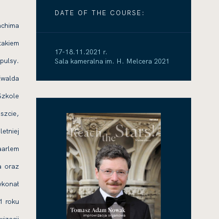
DATE OF THE COURSE:
achima
takiem
17-18.11.2021 r.
pulsy.
Sala kameralna im. H. Melcera
2021
Ewalda
Szkole
szcie,
etniej
aarlem
a oraz
ykonał
1 roku