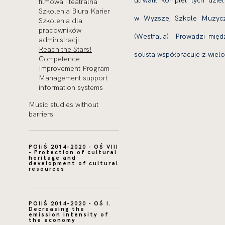
utrwalił komplet tych dzi
filmowa i teatralna
Szkolenia Biura Karier
w Wyższej Szkole Muzycz
Szkolenia dla
pracowników
(Westfalia). Prowadzi międ
administracji
Reach the Stars!
solista współpracuje z wiel
Competence
Improvement Program
Management support
information systems
Music studies without
barriers
POIiŚ 2014-2020 - OŚ VIII
- Protection of cultural
heritage and
development of cultural
resources
POIiŚ 2014-2020 - OŚ I.
Decreasing the
emission intensity of
the economy