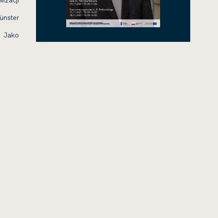
izacji
ünster
. Jako