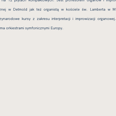
el na 12 płytach kompaktowych. Jest profesorem organów i improw
nej w Detmold jak też organistą w kościele św. Lamberta w M
zynarodowe kursy z zakresu interpretacji i improwizacji organowej
oma orkiestrami symfonicznymi Europy.