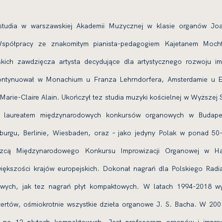
studia w warszawskiej Akademii Muzycznej w klasie organów Jo
spółpracy ze znakomitym pianista-pedagogiem Kajetanem Moch
ich zawdzięcza artysta decydujące dla artystycznego rozwoju im
ontynuował w Monachium u Franza Lehrndorfera, Amsterdamie u 
arie-Claire Alain. Ukończył tez studia muzyki kościelnej w Wyższej 
 laureatem międzynarodowych konkursów organowych w Budape
urgu, Berlinie, Wiesbaden, oraz – jako jedyny Polak w ponad 50-l
cięzcą Międzynarodowego Konkursu Improwizacji Organowej w H
większości krajów europejskich. Dokonał nagrań dla Polskiego Radi
iowych, jak tez nagrań płyt kompaktowych. W latach 1994-2018 w
ertów, ośmiokrotnie wszystkie dzieła organowe J. S. Bacha. W 200