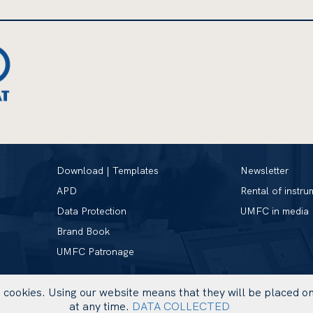
Download | Templates
Newsletter
APD
Rental of instru
Data Protection
UMFC in media
Brand Book
UMFC Patronage
se cookies. Using our website means that they will be placed 
at any time.
DATA COLLECTED