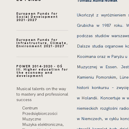
Tomasz Adma Nowak
European Funds for
Ukończył z wyróżnieniem 
Social Development
2021-2027
Grubicha w 1987 roku. W
podczas studiów warszawsk
European Funds for
Infrastructure, Climate,
Dalsze studia organowe k
Environment 2021-2027
Kooimana oraz w Paryżu u M
POWER 2014-2020 - OŚ
Muzycznej w Essen. Jest
III. Higher education for
the economy and
development
Kamieniu Pomorskim, Lüneb
historii konkursu – zwy
Musical talents on the way
to mastery and professional
w Holandii. Koncertuje w 
success
Centrum
niemieckich rozgłośni rad
Przedsiębiorczości
w Niemczech, w cyklu konc
Muzyczne
Muzyka elektroniczna,