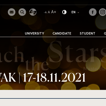
uwaga,
WIĘKSZA CZCIONKA
A+
NORMALNA CZCIONKA
A
zmień język
EN
MNIEJSZA CZCIONKA
-A
UNIVERSITY
CANDIDATE
STUDENT
| 17-18.11.2021