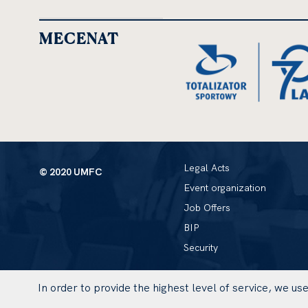
MECENAT
Legal Acts
© 2020 UMFC
Event organization
Job Offers
BIP
Security
In order to provide the highest level of service, we u