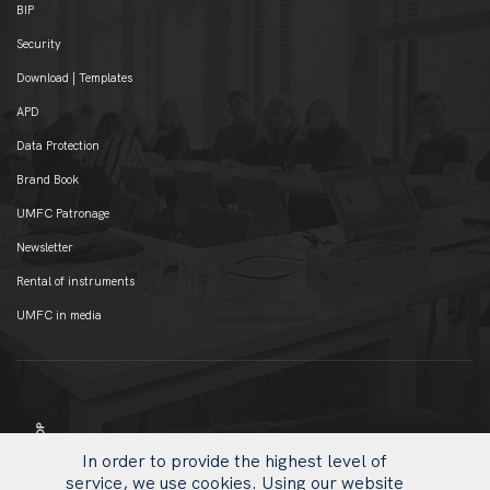
BIP
Security
Download | Templates
APD
Data Protection
Brand Book
UMFC Patronage
Newsletter
Rental of instruments
UMFC in media
In order to provide the highest level of
service, we use cookies. Using our website