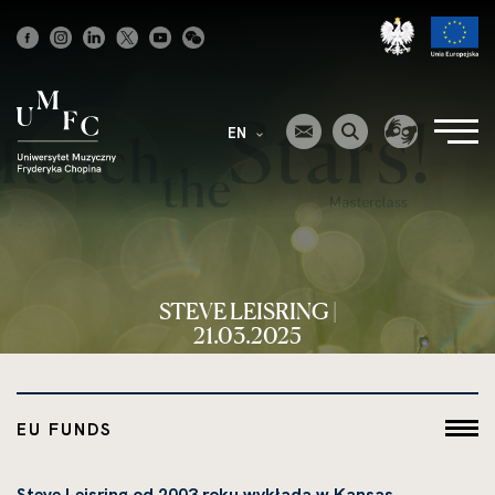
Strona
główna
EN
STEVE LEISRING |
21.03.2025
EU FUNDS
Steve Leisring od 2003 roku wykłada w Kansas