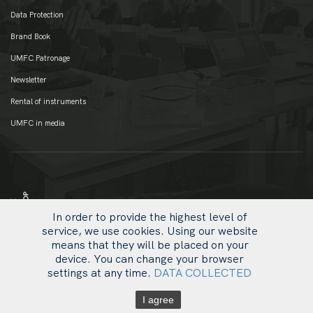
Data Protection
Brand Book
UMFC Patronage
Newsletter
Rental of instruments
UMFC in media
In order to provide the highest level of
service, we use cookies. Using our website
means that they will be placed on your
device. You can change your browser
settings at any time.
DATA COLLECTED
uw
© 2020 UMFC
li
I agree
ot