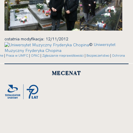
ostatnia modyfikacja: 12/11/2012
©
Uniwersytet
Muzyczny Fryderyka Chopina
ne
|
Praca w UMFC
|
OPAC
|
Zgłaszanie nieprawidłowości
|
Bezpieczeństwo
|
Ochrona
kliknięcie
kliknięcie
kliknięcie
spowoduje
spowoduje
spowoduje
MECENAT
powiększenie
powiększenie
powiększenie
zdjęcia
zdjęcia
zdjęcia
do
do
do
rozmiarów
rozmiarów
rozmiarów
oryginalnych
oryginalnych
oryginalnych