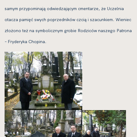
samym przy­po­mi­na­ją odwie­dza­ją­cym cmen­ta­rze, że Uczelnia
ota­cza pamięć swych poprzed­ni­ków czcią i sza­cun­kiem. Wieniec
zło­żo­no też na sym­bo­licz­nym gro­bie Rodziców nasze­go Patrona
– Fryderyka Chopina.