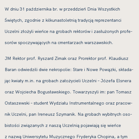
W dniu 31 paź­dzier­ni­ka br. w przed­dzień Dnia Wszystkich
Świętych, zgod­nie z kil­ku­na­sto­let­nią tra­dy­cją repre­zen­tan­ci
Uczelni zło­ży­li wień­ce na gro­bach rek­to­rów i zasłu­żo­nych pro­fe­
so­rów spo­czy­wa­ją­cych na cmen­ta­rzach war­szaw­skich.
JM Rektor prof. Ryszard Zimak oraz Prorektor prof. Klaudiusz
Baran odwie­dzi­li dwie nekro­po­lie: Stare i Nowe Powązki, skła­da­
jąc kwia­ty m.in. na gro­bach zało­ży­cie­li Uczelni – Józefa Elsnera
oraz Wojciecha Bogusławskiego. Towarzyszyli im: pan Tomasz
Ostaszewski – stu­dent Wydziału Instrumentalnego oraz pra­cow­
nik Uczelni, pan Ireneusz Szymanik. Na gro­bach wybit­nych oso­
bi­sto­ści zwią­za­nych z naszą Uczelnią poja­wia­ją się wień­ce
z nazwą Uniwersytetu Muzycznego Fryderyka Chopina, a tym