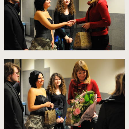
oryginalnych
kliknięcie
spowoduje
powiększenie
zdjęcia
do
rozmiarów
oryginalnych