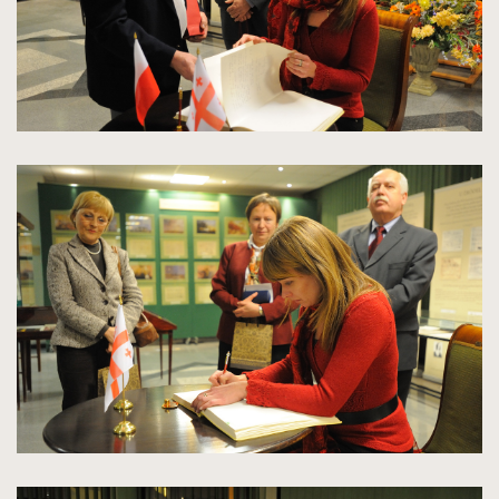
kliknięcie
spowoduje
powiększenie
zdjęcia
do
rozmiarów
oryginalnych
kliknięcie
spowoduje