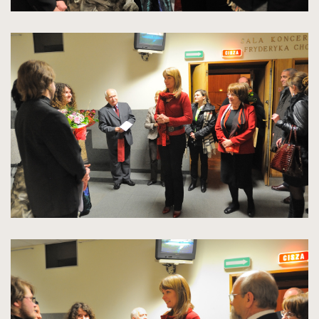
kliknięcie
spowoduje
powiększenie
zdjęcia
do
rozmiarów
oryginalnych
kliknięcie
spowoduje
powiększenie
zdjęcia
do
rozmiarów
oryginalnych