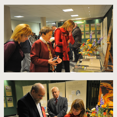
spowoduje
powiększenie
zdjęcia
do
rozmiarów
oryginalnych
kliknięcie
spowoduje
powiększenie
zdjęcia
do
rozmiarów
oryginalnych