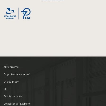
do
rozmiarów
oryginalnych
Akty prawne
Organizacja wydarzeń
Oferty pracy
BIP
Bezpieczeństwo
Do pobrania | Szablony