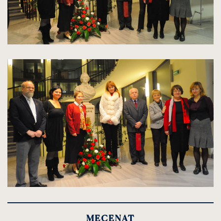
kliknięcie
spowoduje
powiększenie
zdjęcia
do
rozmiarów
oryginalnych
kliknięcie
spowoduje
powiększenie
MECENAT
zdjęcia