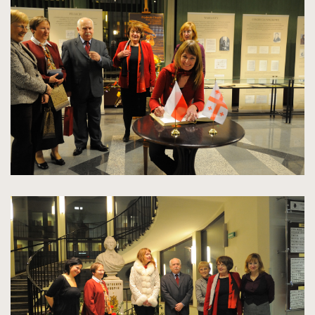
powiększenie
zdjęcia
do
rozmiarów
oryginalnych
kliknięcie
spowoduje
powiększenie
zdjęcia
do
rozmiarów
oryginalnych