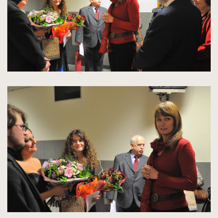
kliknięcie
spowoduje
powiększenie
zdjęcia
do
rozmiarów
oryginalnych
kliknięcie