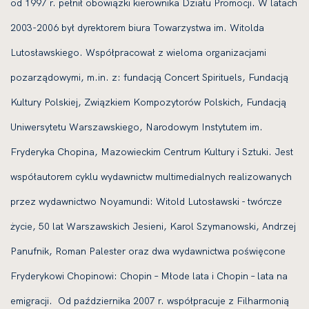
od 1997 r. pełnił obowiązki kierownika Działu Promocji. W latach
2003-2006 był dyrektorem biura Towarzystwa im. Witolda
Lutosławskiego. Współpracował z wieloma organizacjami
pozarządowymi, m.in. z: fundacją Concert Spirituels, Fundacją
Kultury Polskiej, Związkiem Kompozytorów Polskich, Fundacją
Uniwersytetu Warszawskiego, Narodowym Instytutem im.
Fryderyka Chopina, Mazowieckim Centrum Kultury i Sztuki. Jest
współautorem cyklu wydawnictw multimedialnych realizowanych
przez wydawnictwo Noyamundi: Witold Lutosławski - twórcze
życie, 50 lat Warszawskich Jesieni, Karol Szymanowski, Andrzej
Panufnik, Roman Palester oraz dwa wydawnictwa poświęcone
Fryderykowi Chopinowi: Chopin – Młode lata i Chopin – lata na
emigracji. Od października 2007 r. współpracuje z Filharmonią