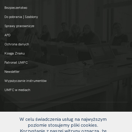
Bezpieczeństwo
Do pobrania | Szablony
Sprawy pracownicze
APD
Ochrona danych
Księga Znaku
Patronat UMFC
Newsletter
Wypożyczanie instrumentów
UMFC w mediach
W celu świadczenia usług na najwyższym
poziomie stosujemy pliki cookies.
Korzystanie z naszej witryny oznacza, że