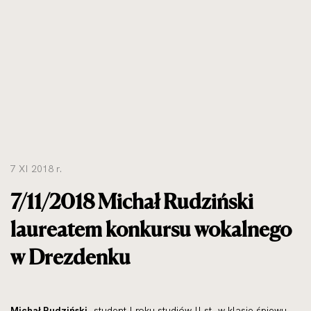
7 XI 2018 r.
7/11/2018 Michał Rudziński
laureatem konkursu wokalnego
w Drezdenku
Michał Rudziński
,
stu­dent I roku stu­diów II st.
w kla­sie śpie­wu