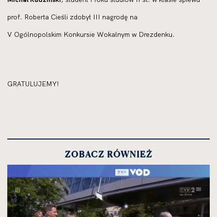
prof. Roberta Cieśli
zdo­był
III nagro­dę
na
V Ogólnopolskim
Konkursie Wokalnym
w Drezdenku.
GRATULUJEMY!
ZOBACZ RÓWNIEŻ