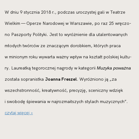
W dniu 9 stycz­nia 2018 r., pod­czas uro­czy­stej gali w Teatrze
Wielkim — Operze Narodowej w Warszawie, po raz 25 wrę­czo­
no Paszporty Polityki. Jest to wyróż­nie­nie dla uta­len­to­wa­nych
mło­dych twór­ców ze zna­czą­cym dorob­kiem, któ­rych pra­ca
w minio­nym roku wywar­ła waż­ny wpływ na kształt pol­skiej kul­tu­
ry. Laureatką tego­rocz­nej nagro­dy w kate­go­rii
Muzyka poważ­na
zosta­ła sopra­nist­ka
Joanna Freszel
. Wyróżniono ją „za
wszech­stron­ność, kre­atyw­ność, pre­cy­zję, sce­nicz­ny wdzięk
i swo­bo­dę śpie­wa­nia w naj­roz­ma­it­szych sty­lach muzycz­nych”.
czy­taj wię­cej »