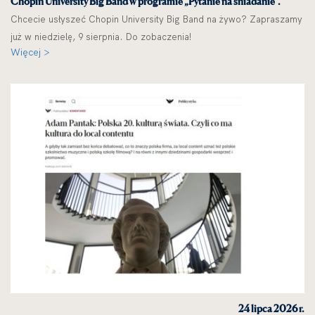
Chopin University Big Band w programie „Pytanie na śniadanie”.
Chcecie usłyszeć Chopin University Big Band na żywo? Zapraszamy
już w niedzielę, 9 sierpnia. Do zobaczenia!
Więcej >
24 lipca 2026 r.