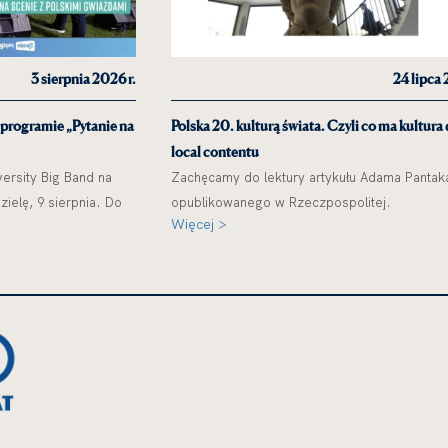
3 sierpnia 2026 r.
24 lipca 
 programie „Pytanie na
Polska 20. kulturą świata. Czyli co ma kultura
local contentu
ersity Big Band na
Zachęcamy do lektury artykułu Adama Pantak
ielę, 9 sierpnia. Do
opublikowanego w Rzeczpospolitej.
Więcej >