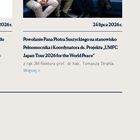
2026 r.
24 lipca 2026 r.
 do
Powołanie Pana Piotra Suszyckiego na stanowisko
Pełnomocnika i Koordynatora ds. Projektu „UMFC
a
Japan Tour 2026 for the World Peace”
z rąk JM Rektora prof. dr hab. Tomasza Strahla.
Więcej >