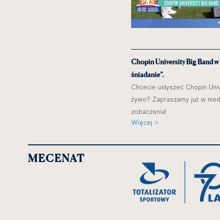
Chopin University Big Band w
śniadanie”.
Chcecie usłyszeć Chopin Univ
żywo? Zapraszamy już w niedz
zobaczenia!
Więcej >
MECENAT