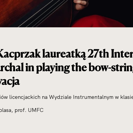
acprzak laureatką 27th Inte
hal in playing the bow-stri
wacja
iów licencjackich na Wydziale Instrumentalnym w klasie
nplasa, prof. UMFC