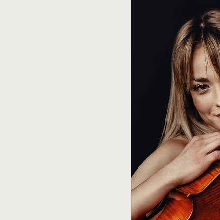
spowoduje
powiększenie
zdjęcia
do
rozmiarów
oryginalnych