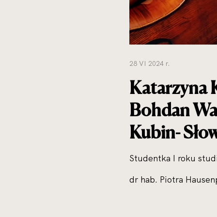
28 VI 2024 r.
Katarzyna K
Bohdan Warc
Kubin- Sło
Studentka I roku stud
dr hab. Piotra Hause