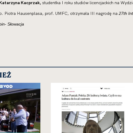
Katarzyna Kacprzak,
studentka I roku studiów licencjackich na Wydzi
b. Piotra Hausenplasa, prof. UMFC, otrzymała III nagrodę na
27th In
bin- Słowacja
IEŻ