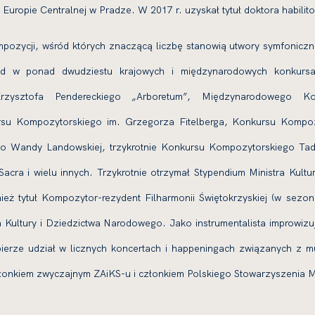
Europie Centralnej w Pradze. W 2017 r. uzyskał tytuł doktora habili
pozycji, wśród których znaczącą liczbę stanowią utwory symfoniczne
ód w ponad dwudziestu krajowych i międzynarodowych konkursa
rzysztofa Pendereckiego „Arboretum”, Międzynarodowego Ko
u Kompozytorskiego im. Grzegorza Fitelberga, Konkursu Kompoz
o Wandy Landowskiej, trzykrotnie Konkursu Kompozytorskiego Tad
cra i wielu innych. Trzykrotnie otrzymał Stypendium Ministra Kultu
ież tytuł Kompozytor-rezydent Filharmonii Świętokrzyskiej (w sez
 Kultury i Dziedzictwa Narodowego. Jako instrumentalista improwizujący
) bierze udział w licznych koncertach i happeningach związanych z
onkiem zwyczajnym ZAiKS-u i członkiem Polskiego Stowarzyszenia Mu