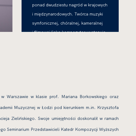
ponad dwudziestu nagród w krajowych
i międzynarodowych. Twórca muzyki
symfonicznej, chóralnej, kameralnej
i filmowej (jako kompozytor występuje
pod nazwiskiem Bartosz Kowalski).
a w Warszawie w klasie prof. Mariana Borkowskiego oraz
demii Muzycznej w Łodzi pod kierunkiem m.in. Krzysztofa
eja Zielińskiego. Swoje umiejętności doskonalił w ramach
go Seminarium Przedstawicieli Katedr Kompozycji Wyższych