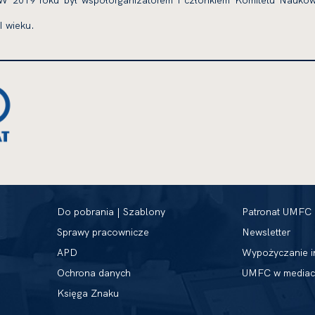
. W 2019 roku był współorganizatorem i członkiem Komitetu Nauko
I wieku.
Do pobrania | Szablony
Patronat UMFC
Sprawy pracownicze
Newsletter
APD
Wypożyczanie i
Ochrona danych
UMFC w mediac
Księga Znaku