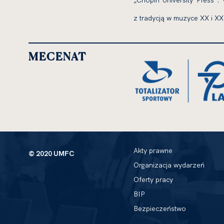
„Chopin University Press“
z tradycją w muzyce XX i XX
MECENAT
Akty prawne
© 2020 UMFC
Organizacja wydarzeń
Oferty pracy
BIP
Bezpieczeństwo