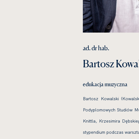
ad. dr hab.
Bartosz Kowa
edukacja muzyczna
Bartosz Kowalski (Kowals
Podyplomowych Studiów Muz
Knittla, Krzesimira Dębsk
stypendium podczas warszt