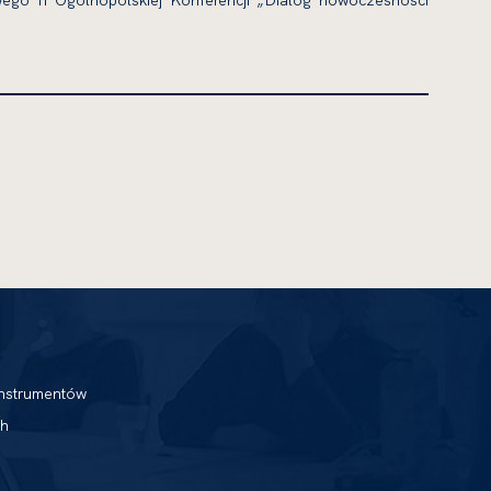
wego II Ogólnopolskiej Konferencji „Dialog nowoczesności
nstrumentów
h