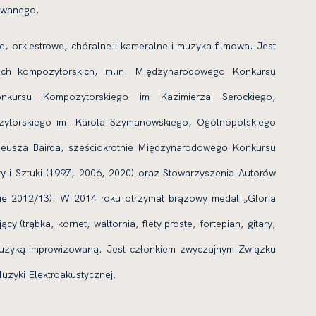
towanego.
, orkiestrowe, chóralne i kameralne i muzyka filmowa. Jest
ch kompozytorskich, m.in. Międzynarodowego Konkursu
nkursu Kompozytorskiego im Kazimierza Serockiego,
ytorskiego im. Karola Szymanowskiego, Ogólnopolskiego
eusza Bairda, sześciokrotnie Międzynarodowego Konkursu
ry i Sztuki (1997, 2006, 2020) oraz Stowarzyszenia Autorów
onie 2012/13). W 2014 roku otrzymał brązowy medal „Gloria
 (trąbka, kornet, waltornia, flety proste, fortepian, gitary,
 muzyką improwizowaną. Jest członkiem zwyczajnym Związku
zyki Elektroakustycznej.