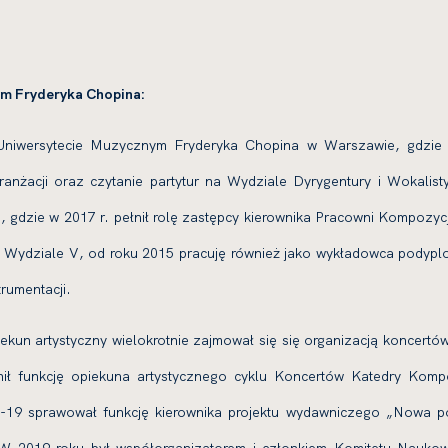
m Fryderyka Chopina:
niwersytecie Muzycznym Fryderyka Chopina w Warszawie, gdzie jak
anżacji oraz czytanie partytur na Wydziale Dyrygentury i Wokalisty
 gdzie w 2017 r. pełnił rolę zastępcy kierownika Pracowni Kompozycji
a Wydziale V, od roku 2015 pracuję również jako wykładowca podypl
rumentacji.
ekun artystyczny wielokrotnie zajmował się się organizacją koncertów
łnił funkcję opiekuna artystycznego cyklu Koncertów Katedry Kompo
-19 sprawował funkcję kierownika projektu wydawniczego „Nowa 