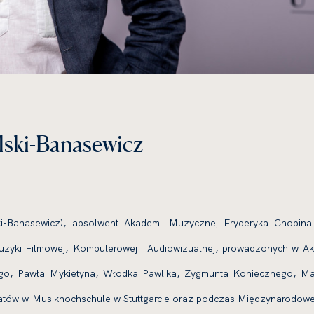
lski-Banasewicz
ki-Banasewicz), absolwent Akademii Muzycznej Fryderyka Chopin
yki Filmowej, Komputerowej i Audiowizualnej, prowadzonych w Aka
iego, Pawła Mykietyna, Włodka Pawlika, Zygmunta Koniecznego, Maci
atów w Musikhochschule w Stuttgarcie oraz podczas Międzynarodowe