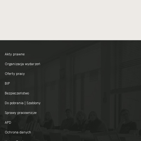
Akty prawne
Organizacja wydarzeń
Oferty pracy
BIP
Bezpieczeństwo
Do pobrania | Szablony
Sprawy pracownicze
APD
Ochrona danych