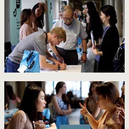
kliknięcie
spowoduje
powiększenie
zdjęcia
do
rozmiarów
oryginalnych