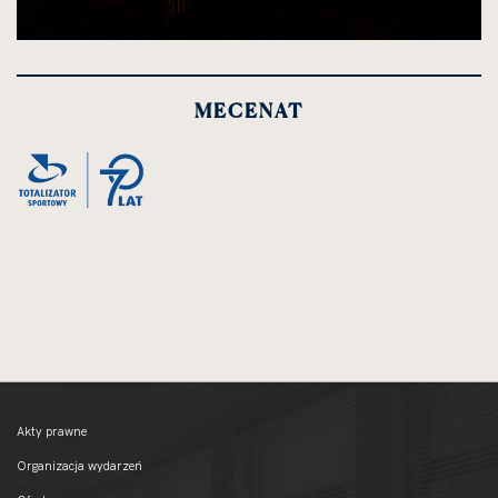
kliknięcie
spowoduje
powiększenie
MECENAT
zdjęcia
do
rozmiarów
oryginalnych
Akty prawne
Organizacja wydarzeń