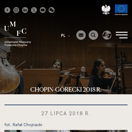
Strona
główna
PL
CHOPIN-GÓRECKI 2018 R.
27 LIPCA 2018 R.
fot. Rafał Chojnacki