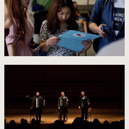
rozmiarów
oryginalnych
kliknięcie
spowoduje
powiększenie
zdjęcia
do
rozmiarów
oryginalnych