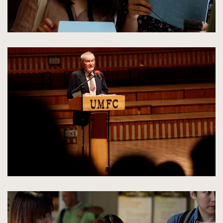
kliknięcie
spowoduje
powiększenie
zdjęcia
do
rozmiarów
oryginalnych
kliknięcie
spowoduje
powiększenie
zdjęcia
do