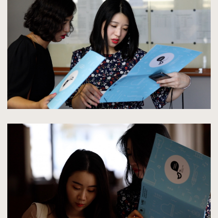
do
rozmiarów
oryginalnych
kliknięcie
spowoduje
powiększenie
zdjęcia
do
rozmiarów
oryginalnych