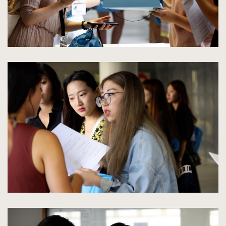
kliknięcie
spowoduje
powiększenie
zdjęcia
do
rozmiarów
oryginalnych
kliknięcie
spowoduje
powiększenie
zdjęcia