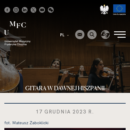
Strona
główna
PL
GITARA W DAWNEJ HISZPANII
17 GRUDNIA 2023 R.
fot. Mateusz Żaboklicki