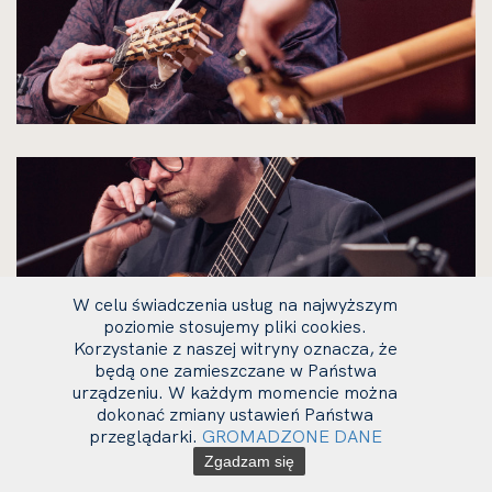
kliknięcie
spowoduje
powiększenie
zdjęcia
do
rozmiarów
oryginalnych
W celu świadczenia usług na najwyższym
poziomie stosujemy pliki cookies.
Korzystanie z naszej witryny oznacza, że
będą one zamieszczane w Państwa
urządzeniu. W każdym momencie można
dokonać zmiany ustawień Państwa
przeglądarki.
GROMADZONE DANE
kliknięcie
Zgadzam się
spowoduje