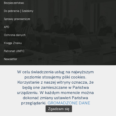
Bezpieczeństwo
Do pobrania | Szablony
Sprawy pracownicze
APD
Ochrona danych
Księga Znaku
Patronat UMFC
Newsletter
Wypożyczanie instrumentów
W celu świadczenia usług na najwyższym
UMFC w mediach
poziomie stosujemy pliki cookies.
Korzystanie z naszej witryny oznacza, że
będą one zamieszczane w Państwa
urządzeniu. W każdym momencie można
dokonać zmiany ustawień Państwa
przeglądarki.
GROMADZONE DANE
Zgadzam się