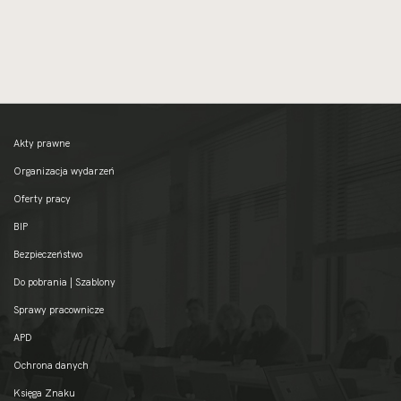
Akty prawne
Organizacja wydarzeń
Oferty pracy
BIP
Bezpieczeństwo
Do pobrania | Szablony
Sprawy pracownicze
APD
Ochrona danych
Księga Znaku