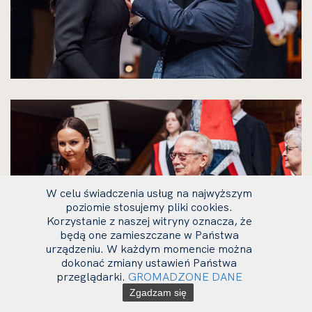
kliknięcie
spowoduje
powiększenie
zdjęcia
do
rozmiarów
oryginalnych
W celu świadczenia usług na najwyższym
poziomie stosujemy pliki cookies.
Korzystanie z naszej witryny oznacza, że
będą one zamieszczane w Państwa
urządzeniu. W każdym momencie można
dokonać zmiany ustawień Państwa
przeglądarki.
GROMADZONE DANE
kliknięcie
Zgadzam się
spowoduje