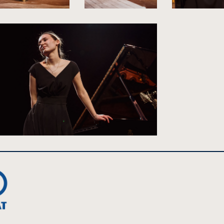
kliknięcie
kliknięcie
spowoduje
spowoduje
powiększenie
powiększenie
zdjęcia
zdjęcia
do
do
rozmiarów
rozmiarów
oryginalnych
oryginalnych
liknięcie
spowoduje
powiększenie
djęcia
do
rozmiarów
ryginalnych