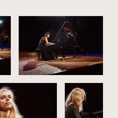
kliknięcie
spowoduje
powiększenie
zdjęcia
do
rozmiarów
oryginalnych