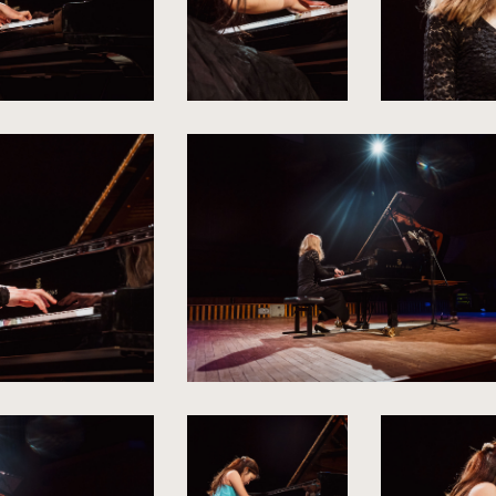
kliknięcie
kliknięcie
spowoduje
spowoduje
powiększenie
powiększenie
zdjęcia
zdjęcia
do
do
rozmiarów
rozmiarów
oryginalnych
oryginalnych
kliknięcie
spowoduje
powiększenie
zdjęcia
do