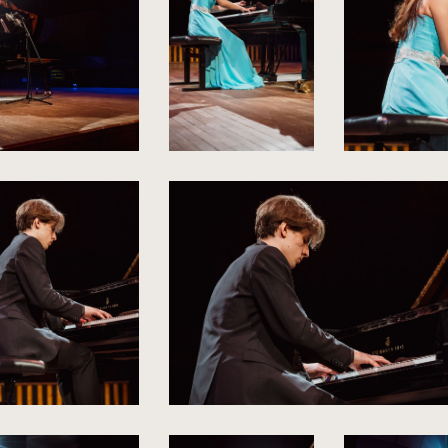
rozmiarów
oryginalnych
kliknięcie
kliknięcie
spowoduje
spowoduje
powiększenie
powiększenie
zdjęcia
zdjęcia
do
do
rozmiarów
rozmiarów
oryginalnych
oryginalnych
liknięcie
kliknięcie
spowoduje
spowoduje