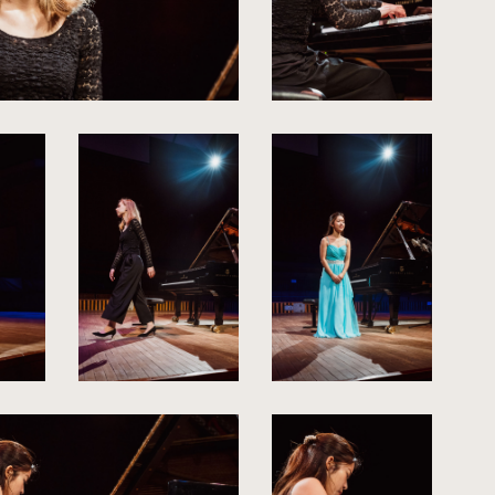
kliknięcie
spowoduje
powiększenie
zdjęcia
do
rozmiarów
oryginalnych
kliknięcie
kliknięcie
spowoduje
spowoduje
powiększenie
powiększenie
zdjęcia
zdjęcia
do
do