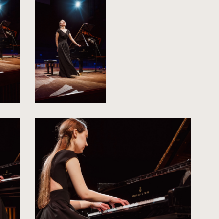
powiększenie
zdjęcia
do
rozmiarów
oryginalnych
kliknięcie
spowoduje
powiększenie
zdjęcia
do
rozmiarów
oryginalnych