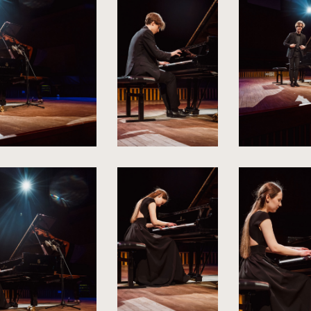
powiększenie
powiększenie
djęcia
zdjęcia
do
do
rozmiarów
rozmiarów
ryginalnych
oryginalnych
kliknięcie
kliknięcie
spowoduje
spowoduje
powiększenie
powiększenie
zdjęcia
zdjęcia
do
do
rozmiarów
rozmiarów
oryginalnych
oryginalnych