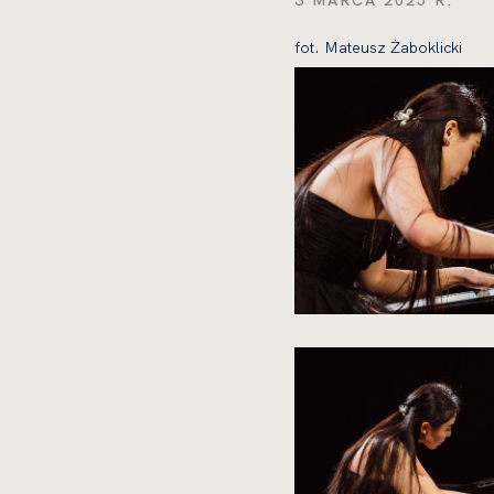
3 MARCA 2025 R.
fot. Mateusz Żaboklicki
kliknięcie
spowoduje
powiększenie
zdjęcia
do
rozmiarów
oryginalnych