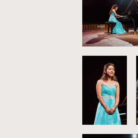
rozmiarów
oryginalnych
kliknięcie
spowoduje
powiększenie
zdjęcia
do
rozmiarów
oryginalnych
kliknięcie
k
spowoduje