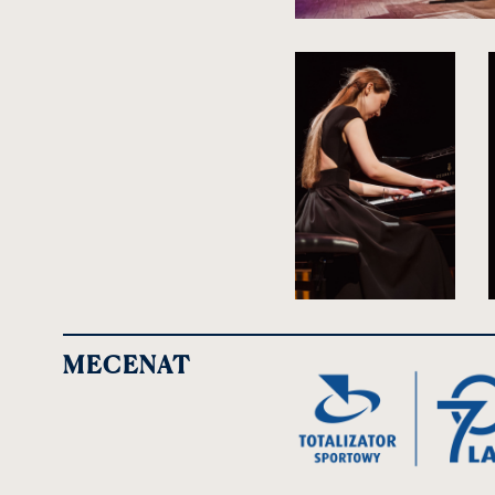
kliknięcie
spowoduje
powiększenie
zdjęcia
do
rozmiarów
oryginalnych
kliknięcie
k
spowoduje
powiększenie
MECENAT
zdjęcia
z
do
rozmiarów
oryginalnych
o