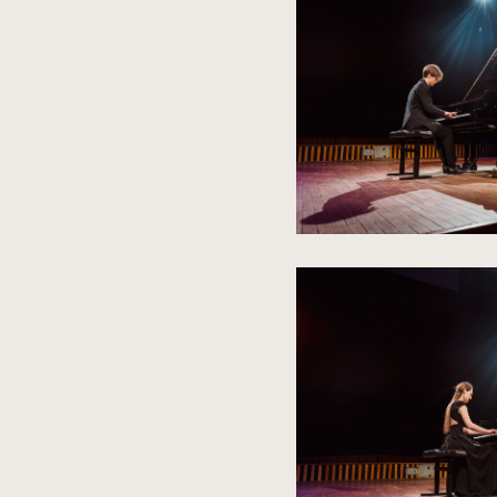
powiększenie
zdjęcia
z
do
rozmiarów
oryginalnych
o
kliknięcie
spowoduje
powiększenie
zdjęcia
do
rozmiarów
oryginalnych