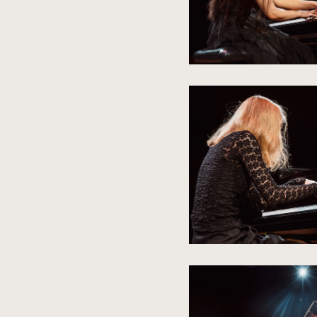
kliknięcie
spowoduje
powiększenie
zdjęcia
do
rozmiarów
oryginalnych
kliknięcie
spowoduje
powiększenie
zdjęcia
do