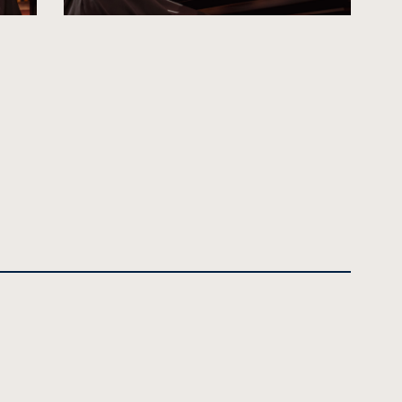
kliknięcie
spowoduje
powiększenie
zdjęcia
do
rozmiarów
oryginalnych