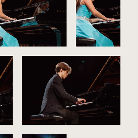
rozmiarów
rozmiarów
oryginalnych
oryginalnych
kliknięcie
spowoduje
powiększenie
zdjęcia
do
rozmiarów
oryginalnych
kliknięcie
spowoduje