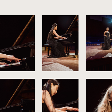
kliknięcie
kliknięcie
spowoduje
spowoduje
powiększenie
powiększenie
zdjęcia
zdjęcia
do
do
rozmiarów
rozmiarów
oryginalnych
oryginalnych