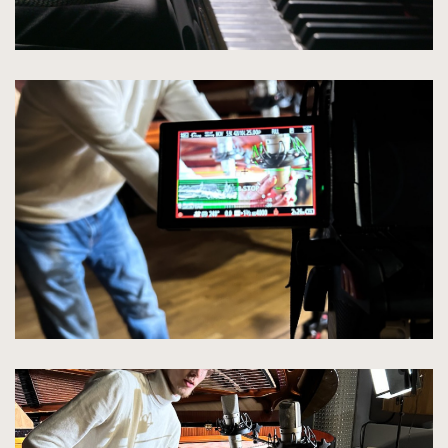
kliknięcie
spowoduje
powiększenie
zdjęcia
do
rozmiarów
oryginalnych
kliknięcie
spowoduje
powiększenie
zdjęcia
do
rozmiarów