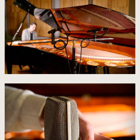
zdjęcia
do
rozmiarów
oryginalnych
kliknięcie
spowoduje
powiększenie
zdjęcia
do
rozmiarów
oryginalnych