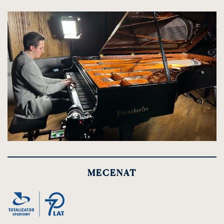
kliknięcie
spowoduje
powiększenie
zdjęcia
do
rozmiarów
oryginalnych
kliknięcie
spowoduje
powiększenie
MECENAT
zdjęcia
do
rozmiarów
oryginalnych