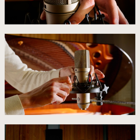
kliknięcie
spowoduje
powiększenie
zdjęcia
do
rozmiarów
oryginalnych
kliknięcie
spowoduje
powiększenie
zdjęcia