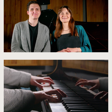
do
rozmiarów
oryginalnych
kliknięcie
spowoduje
powiększenie
zdjęcia
do
rozmiarów
oryginalnych