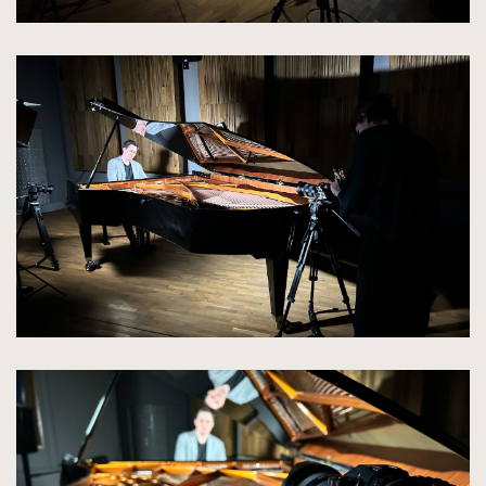
kliknięcie
spowoduje
powiększenie
zdjęcia
do
rozmiarów
oryginalnych
kliknięcie
spowoduje
powiększenie
zdjęcia
do
rozmiarów
oryginalnych