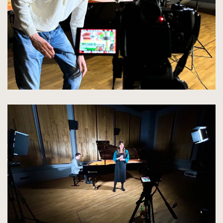
oryginalnych
kliknięcie
spowoduje
powiększenie
zdjęcia
do
rozmiarów
oryginalnych