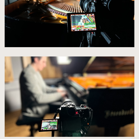
kliknięcie
spowoduje
powiększenie
zdjęcia
do
rozmiarów
oryginalnych