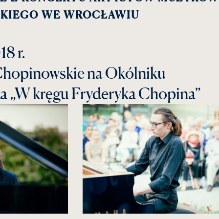
SKIEGO WE WROCŁAWIU
18 r.
Chopinowskie na Okólniku
a „W kręgu Fryderyka Chopina”
kliknięcie