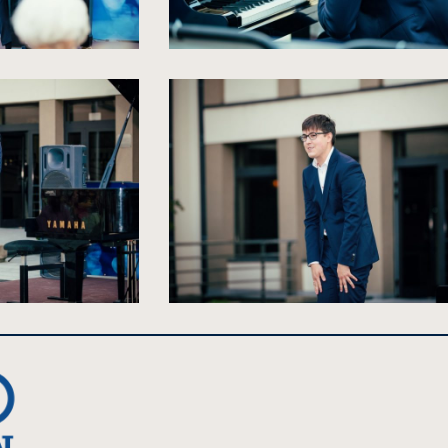
kliknięcie
spowoduje
powiększenie
zdjęcia
do
rozmiarów
oryginalnych
kliknięcie
spowoduje
powiększenie
zdjęcia
do
rozmiarów
oryginalnych