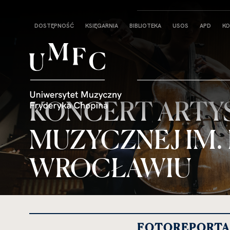
Strona
DOSTĘPNOŚĆ
KSIĘGARNIA
BIBLIOTEKA
USOS
APD
KO
główna
KONCERT ARTY
MUZYCZNEJ IM.
WROCŁAWIU
FOTOREPORTAŻ