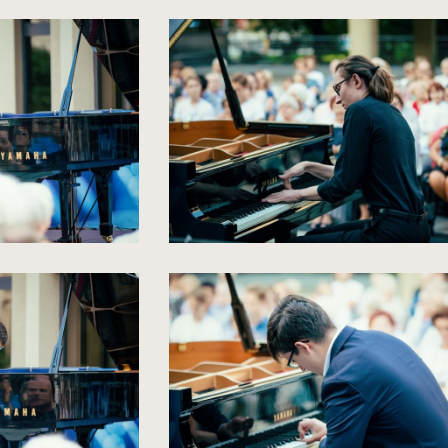
spowoduje
powiększenie
zdjęcia
do
rozmiarów
oryginalnych
kliknięcie
spowoduje
powiększenie
zdjęcia
do
rozmiarów
oryginalnych