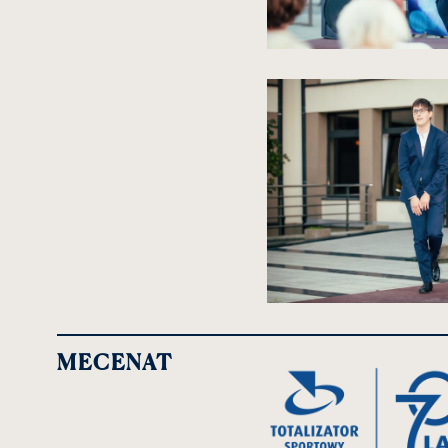
kliknięcie
spowoduje
powiększenie
zdjęcia
do
rozmiarów
oryginalnych
kliknięcie
spowoduje
powiększenie
MECENAT
zdjęcia
do
rozmiarów
oryginalnych