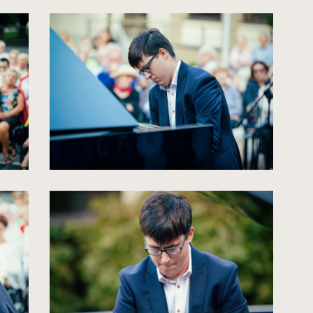
spowoduje
powiększenie
zdjęcia
do
rozmiarów
oryginalnych
kliknięcie
spowoduje
powiększenie
zdjęcia
do
rozmiarów
oryginalnych