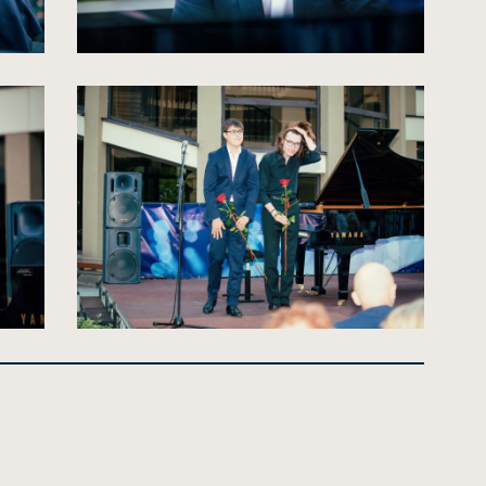
kliknięcie
spowoduje
powiększenie
zdjęcia
do
rozmiarów
oryginalnych
kliknięcie
spowoduje
powiększenie
zdjęcia
do
rozmiarów
oryginalnych