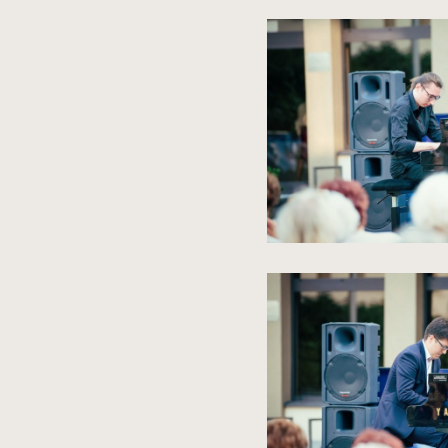
spowoduje
powiększenie
zdjęcia
do
rozmiarów
oryginalnych
kliknięcie
spowoduje
powiększenie
zdjęcia
do
rozmiarów
oryginalnych