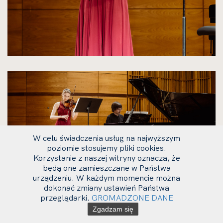
kliknięcie
spowoduje
powiększenie
zdjęcia
do
rozmiarów
oryginalnych
W celu świadczenia usług na najwyższym
poziomie stosujemy pliki cookies.
Korzystanie z naszej witryny oznacza, że
będą one zamieszczane w Państwa
urządzeniu. W każdym momencie można
dokonać zmiany ustawień Państwa
przeglądarki.
GROMADZONE DANE
kliknięcie
Zgadzam się
spowoduje