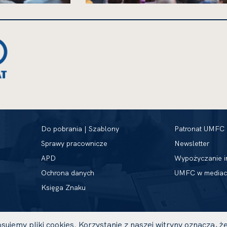
kliknięcie
spowoduje
powiększenie
zdjęcia
do
rozmiarów
oryginalnych
Do pobrania | Szablony
Patronat UMFC
Sprawy pracownicze
Newsletter
APD
Wypożyczanie i
Ochrona danych
UMFC w mediac
Księga Znaku
sujemy pliki cookies. Korzystanie z naszej witryny oznacza,