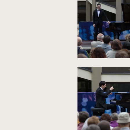
zdjęcia
do
rozmiarów
oryginalnych
kliknięcie
spowoduje
powiększenie
zdjęcia
do
rozmiarów
oryginalnych