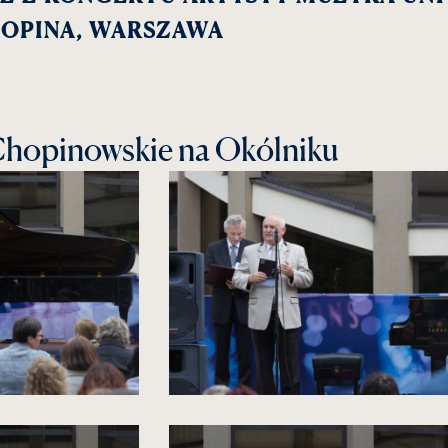
OPINA, WARSZAWA
Chopinowskie na Okólniku
kliknięcie
spowoduje
powiększenie