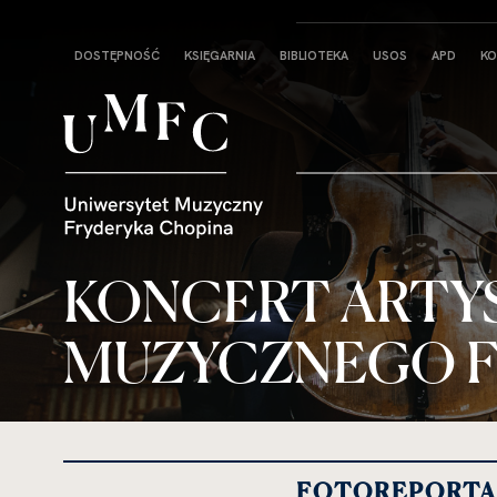
Strona
DOSTĘPNOŚĆ
KSIĘGARNIA
BIBLIOTEKA
USOS
APD
KO
główna
KONCERT ARTY
MUZYCZNEGO F
FOTOREPORTA