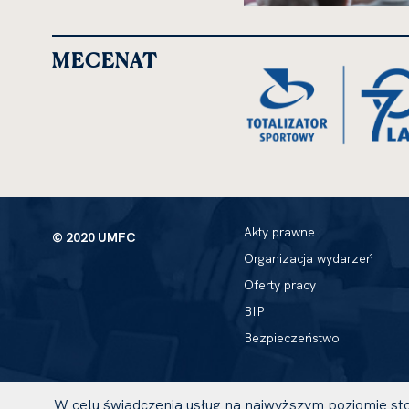
kliknięcie
spowoduje
powiększenie
MECENAT
zdjęcia
do
rozmiarów
oryginalnych
Akty prawne
© 2020 UMFC
Organizacja wydarzeń
Oferty pracy
BIP
Bezpieczeństwo
W celu świadczenia usług na najwyższym poziomie sto