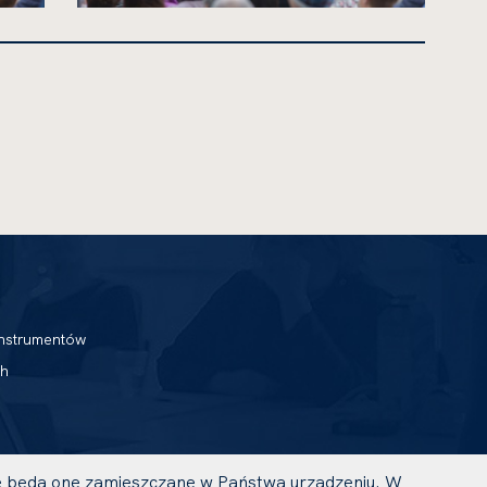
kliknięcie
spowoduje
powiększenie
zdjęcia
do
rozmiarów
oryginalnych
nstrumentów
h
 że będą one zamieszczane w Państwa urządzeniu. W