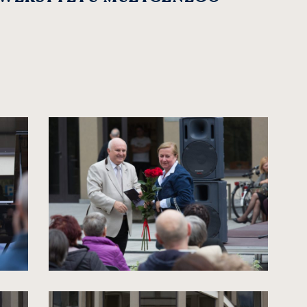
kliknięcie
spowoduje
powiększenie