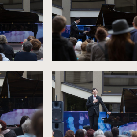
zdjęcia
do
rozmiarów
oryginalnych
kliknięcie
spowoduje
powiększenie
zdjęcia
do
rozmiarów
oryginalnych