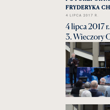
FRYDERYKA CH
4 LIPCA 2017 R.
4 lipca 2017 r.
3. Wieczory 
kliknięcie
spowoduje
powiększenie