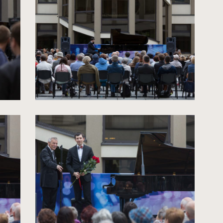
zdjęcia
do
rozmiarów
oryginalnych
kliknięcie
spowoduje
powiększenie
zdjęcia
do
rozmiarów
oryginalnych