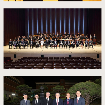
kliknięcie
spowoduje
powiększenie
zdjęcia
do
rozmiarów
oryginalnych
kliknięcie
spowoduje
powiększenie
zdjęcia
do
rozmiarów
oryginalnych