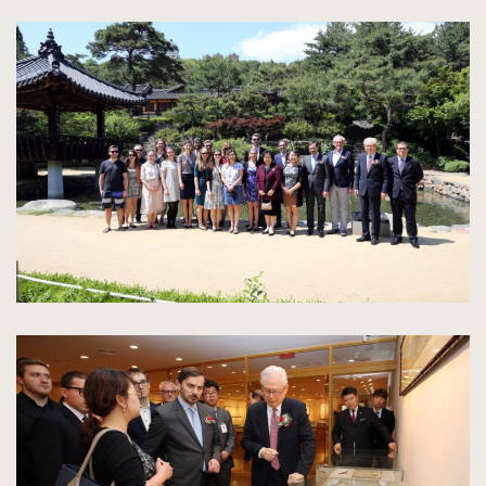
spowoduje
powiększenie
zdjęcia
do
rozmiarów
oryginalnych
kliknięcie
spowoduje
powiększenie
zdjęcia
do
rozmiarów
oryginalnych