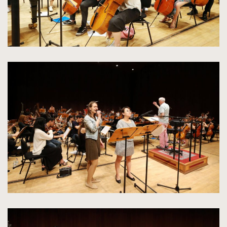
kliknięcie
spowoduje
powiększenie
zdjęcia
do
rozmiarów
oryginalnych
kliknięcie
spowoduje
powiększenie
zdjęcia