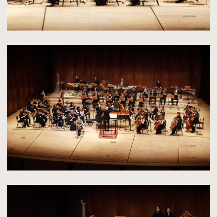
kliknięcie
spowoduje
powiększenie
zdjęcia
do
rozmiarów
oryginalnych
kliknięcie
spowoduje
powiększenie
zdjęcia
do