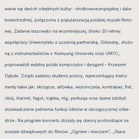
wa­nie się dwóch odręb­nych kul­tur – środ­ko­wo­eu­ro­pej­skiej i dale­
ko­wschod­niej, połą­czo­na z popu­la­ry­za­cją pol­skiej muzy­ki fil­mo­
wej. Zadanie bazo­wa­ło na wcze­śniej­szej, bli­sko 20-let­niej
współ­pra­cy Uniwersytetu z uczel­nią part­ner­ską. Orkiestrę, zło­żo­
ną z instru­men­ta­li­stów z Keimyung University oraz UMFC,
popro­wa­dził wybit­ny pol­ski kom­po­zy­tor i dyry­gent – Krzesimir
Dębski. Dzięki zada­niu stu­den­ci pol­scy, repre­zen­tu­ją­cy instru­
men­ty takie jak: skrzyp­ce, altów­ka, wio­lon­cze­la, kon­tra­bas, flet,
obój, klar­net, fagot, trąb­ka, róg, per­ku­sja oraz śpiew zdo­by­li
doświad­cze­nie peł­nie­nia funk­cji lide­rów w obco­ję­zycz­nej orkie­
strze. Na pro­gram kon­cer­tu zło­ży­ły się utwo­ry pocho­dzą­ce ze
ście­żek dźwię­ko­wych do fil­mów: „Ogniem i mie­czem”, „Stara