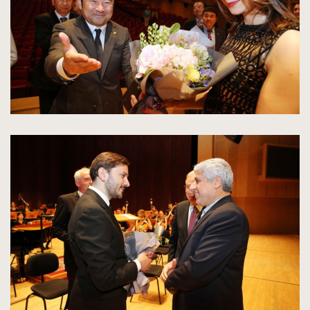
kliknięcie
spowoduje
powiększenie
zdjęcia
do
rozmiarów
oryginalnych