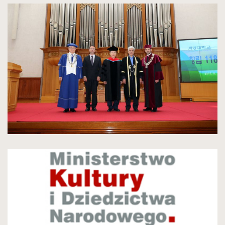
spowoduje
powiększenie
zdjęcia
do
rozmiarów
oryginalnych
kliknięcie
spowoduje
powiększenie
zdjęcia
do
rozmiarów
oryginalnych