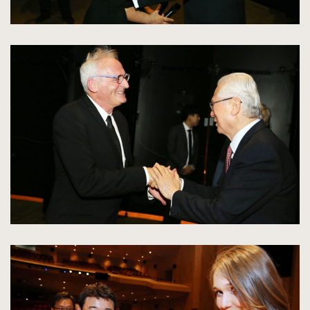
kliknięcie
spowoduje
powiększenie
zdjęcia
do
rozmiarów
oryginalnych
kliknięcie
spowoduje
powiększenie
zdjęcia
do
rozmiarów
oryginalnych