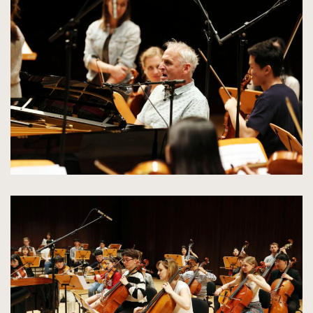
powiększenie
zdjęcia
do
rozmiarów
oryginalnych
kliknięcie
spowoduje
powiększenie
zdjęcia
do
rozmiarów
oryginalnych