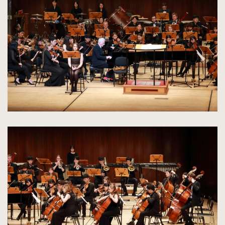
do
rozmiarów
oryginalnych
kliknięcie
spowoduje
powiększenie
zdjęcia
do
rozmiarów
oryginalnych