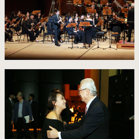
rozmiarów
oryginalnych
kliknięcie
spowoduje
powiększenie
zdjęcia
do
rozmiarów
oryginalnych