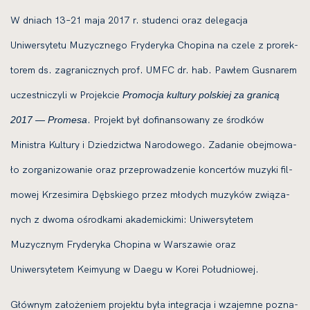
W dniach 13–21 maja 2017 r. stu­den­ci oraz dele­ga­cja
Uniwersytetu Muzycznego Fryderyka Chopina na cze­le z pro­rek­
to­rem ds. zagra­nicz­nych prof. UMFC dr. hab. Pawłem Gusnarem
uczest­ni­czy­li w Projekcie
Promocja kul­tu­ry pol­skiej za gra­ni­cą
. Projekt był dofi­nan­so­wa­ny ze środ­ków
2017 — Promesa
Ministra Kultury i Dziedzictwa Narodowego. Zadanie obej­mo­wa­
ło zor­ga­ni­zo­wa­nie oraz prze­pro­wa­dze­nie kon­cer­tów muzy­ki fil­
mo­wej Krzesimira Dębskiego przez mło­dych muzy­ków zwią­za­
nych z dwo­ma ośrod­ka­mi aka­de­mic­ki­mi: Uniwersytetem
Muzycznym Fryderyka Chopina w Warszawie oraz
Uniwersytetem Keimyung w Daegu w Korei Południowej.
Głównym zało­że­niem pro­jek­tu była inte­gra­cja i wza­jem­ne pozna­