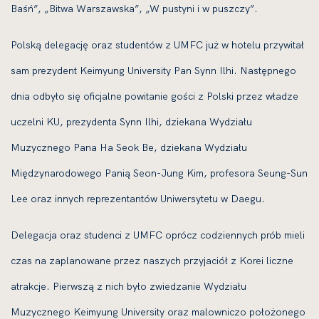
Baśń”, „Bitwa Warszawska”, „W pusty­ni i w pusz­czy”.
Polską dele­ga­cję oraz stu­den­tów z UMFC już w hote­lu przy­wi­tał
sam pre­zy­dent Keimyung University Pan Synn Ilhi. Następnego
dnia odby­ło się ofi­cjal­ne powi­ta­nie gości z Polski przez wła­dze
uczel­ni KU, pre­zy­den­ta Synn Ilhi, dzie­ka­na Wydziału
Muzycznego Pana Ha Seok Be, dzie­ka­na Wydziału
Międzynarodowego Panią Seon-Jung Kim, pro­fe­so­ra Seung-Sun
Lee oraz innych repre­zen­tan­tów Uniwersytetu w Daegu.
Delegacja oraz stu­den­ci z UMFC oprócz codzien­nych prób mie­li
czas na zapla­no­wa­ne przez naszych przy­ja­ciół z Korei licz­ne
atrak­cje. Pierwszą z nich było zwie­dza­nie Wydziału
Muzycznego Keimyung University oraz malow­ni­czo poło­żo­ne­go