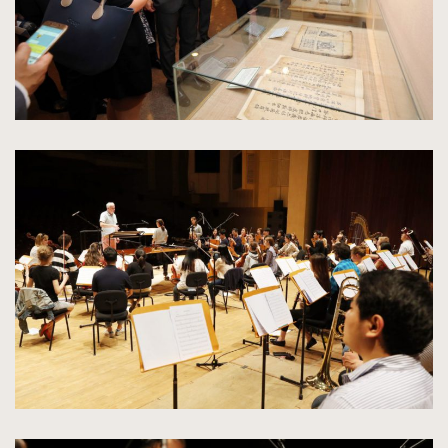
kliknięcie
spowoduje
powiększenie
zdjęcia
do
rozmiarów
oryginalnych
kliknięcie
spowoduje