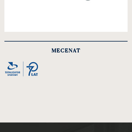
kliknięcie
spowoduje
powiększenie
MECENAT
zdjęcia
do
rozmiarów
oryginalnych