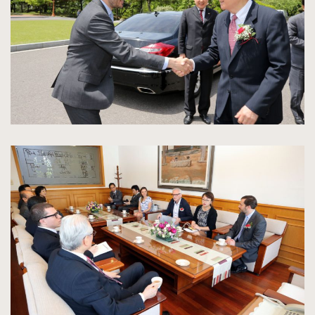
kliknięcie
spowoduje
powiększenie
zdjęcia
do
rozmiarów
oryginalnych