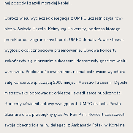
nej pogo­dy i zaży­li mor­skiej kąpie­li.
Oprócz wie­lu wycie­czek dele­ga­cja z UMFC uczest­ni­czy­ła rów­
nież w Święcie Uczelni Keimyung University, pod­czas któ­re­go
pro­rek­tor ds. zagra­nicz­nych prof. UMFC dr hab. Paweł Gusnar
wygło­sił oko­licz­no­ścio­we prze­mó­wie­nie. Obydwa kon­cer­ty
zakoń­czy­ły się olbrzy­mim suk­ce­sem i dostar­czy­ły gościom wie­lu
wzru­szeń. Publiczność dwu­krot­nie, nie­mal cał­ko­wi­cie wypeł­ni­ła
salę kon­cer­to­wą, liczą­cą 2000 miejsc. Maestro Krzesimir Dębski
mistrzow­sko popro­wa­dził orkie­strę i skradł ser­ca publicz­no­ści.
Koncerty uświet­nił solo­wy występ prof. UMFC dr. hab. Pawła
Gusnara oraz prze­pięk­ny głos Ae Ran Kim. Koncert zaszczy­ci­li
swo­ją obec­no­ścią m.in. dele­ga­ci z Ambasady Polski w Korei na