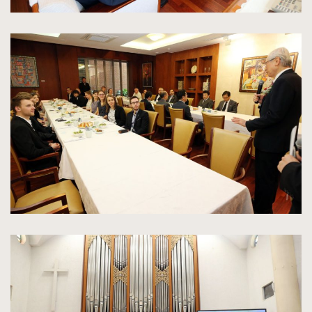
kliknięcie
spowoduje
powiększenie
zdjęcia
do
rozmiarów
oryginalnych
kliknięcie
spowoduje
powiększenie
zdjęcia
do
rozmiarów
oryginalnych