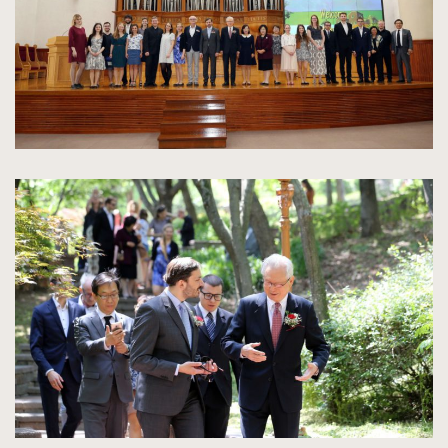
kliknięcie
spowoduje
powiększenie
zdjęcia
do
rozmiarów
oryginalnych
kliknięcie