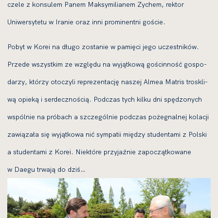
cze­le z kon­su­lem Panem Maksymilianem Zychem, rek­tor
Uniwersytetu w Iranie oraz inni pro­mi­nent­ni goście.
Pobyt w Korei na dłu­go zosta­nie w pamię­ci jego uczest­ni­ków.
Przede wszyst­kim ze wzglę­du na wyjąt­ko­wą gościn­ność gospo­
da­rzy, któ­rzy oto­czy­li repre­zen­ta­cję naszej Almea Matris tro­skli­
wą opie­ką i ser­decz­no­ścią. Podczas tych kil­ku dni spę­dzo­nych
wspól­nie na pró­bach a szcze­gól­nie pod­czas poże­gnal­nej kola­cji
zawią­za­ła się wyjąt­ko­wa nić sym­pa­tii mię­dzy stu­den­ta­mi z Polski
a stu­den­ta­mi z Korei. Niektóre przy­jaź­nie zapo­cząt­ko­wa­ne
w Daegu trwa­ją do dziś…