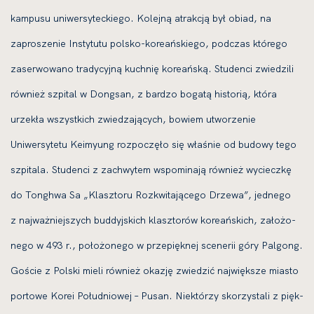
kam­pu­su uni­wer­sy­tec­kie­go. Kolejną atrak­cją był obiad, na
zapro­sze­nie Instytutu pol­sko-kore­ań­skie­go, pod­czas któ­re­go
zaser­wo­wa­no tra­dy­cyj­ną kuch­nię kore­ań­ską. Studenci zwie­dzi­li
rów­nież szpi­tal w Dongsan, z bar­dzo boga­tą histo­rią, któ­ra
urze­kła wszyst­kich zwie­dza­ją­cych, bowiem utwo­rze­nie
Uniwersytetu Keimyung roz­po­czę­ło się wła­śnie od budo­wy tego
szpi­ta­la. Studenci z zachwy­tem wspo­mi­na­ją rów­nież wyciecz­kę
do Tonghwa Sa „Klasztoru Rozkwitającego Drzewa”, jed­ne­go
z naj­waż­niej­szych bud­dyj­skich klasz­to­rów kore­ań­skich, zało­żo­
ne­go w 493 r., poło­żo­ne­go w prze­pięk­nej sce­ne­rii góry Palgong.
Goście z Polski mie­li rów­nież oka­zję zwie­dzić naj­więk­sze mia­sto
por­to­we Korei Południowej – Pusan. Niektórzy sko­rzy­sta­li z pięk­