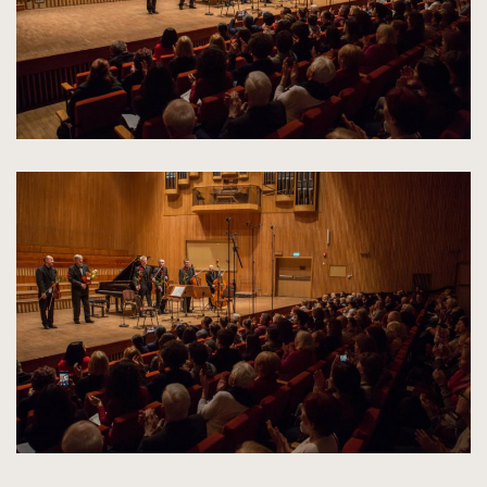
kliknięcie
spowoduje
powiększenie
zdjęcia
do
rozmiarów
oryginalnych
kliknięcie
spowoduje