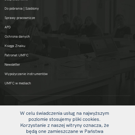
Do pobrania | Szablony
Sprawy pracownicze
APD
Ochrona danych
Księga Znaku
Patronat UMFC
Newsletter
Wypożyczanie instrumentów
UMFC w mediach
W celu świadczenia usług na najwyższym
poziomie stosujemy pliki cookies.
Korzystanie z naszej witryny oznacza, że
będą one zamieszczane w Państwa