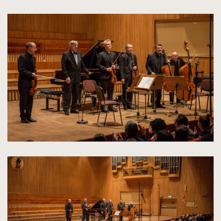
kliknięcie
spowoduje
powiększenie
zdjęcia
do
rozmiarów
oryginalnych
kliknięcie
spowoduje
powiększenie
zdjęcia
do
rozmiarów
oryginalnych