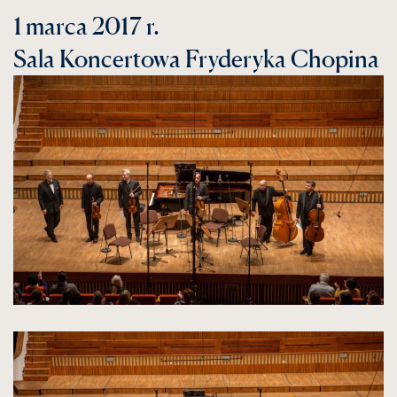
1 marca 2017 r.
Sala Koncertowa Fryderyka Chopina
kliknięcie
spowoduje
powiększenie
zdjęcia
do
rozmiarów