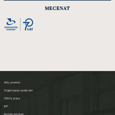
powiększenie
MECENAT
zdjęcia
do
rozmiarów
oryginalnych
Akty prawne
Organizacja wydarzeń
Oferty pracy
BIP
Bezpieczeństwo