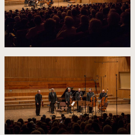
kliknięcie
spowoduje
powiększenie
zdjęcia
do
rozmiarów
oryginalnych