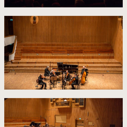
kliknięcie
spowoduje
powiększenie
zdjęcia
do
rozmiarów
oryginalnych
kliknięcie
spowoduje
powiększenie
zdjęcia
do
rozmiarów
oryginalnych