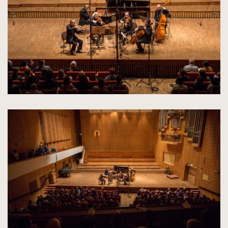
oryginalnych
kliknięcie
spowoduje
powiększenie
zdjęcia
do
rozmiarów
oryginalnych