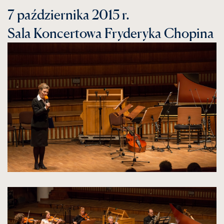
7 października 2015 r.
Sala Koncertowa Fryderyka Chopina
kliknięcie
spowoduje
powiększenie
zdjęcia
do
rozmiarów