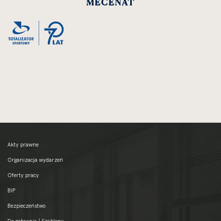
MECENAT
zdjęcia
do
rozmiarów
oryginalnych
Akty prawne
Organizacja wydarzeń
Oferty pracy
BIP
Bezpieczeństwo
Do pobrania | Szablony