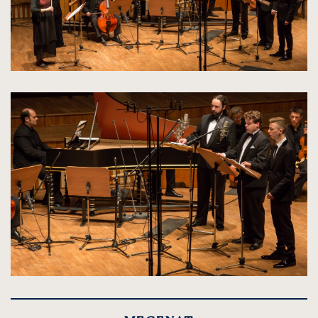
kliknięcie
spowoduje
powiększenie
zdjęcia
do
rozmiarów
oryginalnych
kliknięcie
spowoduje
powiększenie