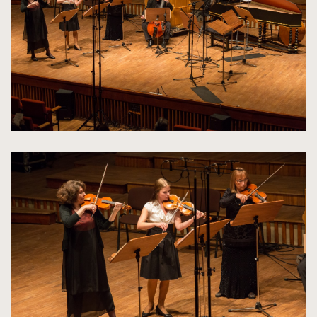
oryginalnych
kliknięcie
spowoduje
powiększenie
zdjęcia
do
rozmiarów
oryginalnych