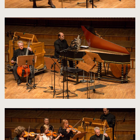
kliknięcie
spowoduje
powiększenie
zdjęcia
do
rozmiarów
oryginalnych
kliknięcie
spowoduje
powiększenie
zdjęcia
do
rozmiarów
oryginalnych