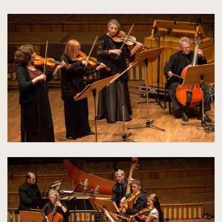
kliknięcie
spowoduje
powiększenie
zdjęcia
do
rozmiarów
oryginalnych
kliknięcie
spowoduje
powiększenie
zdjęcia
do
rozmiarów
oryginalnych