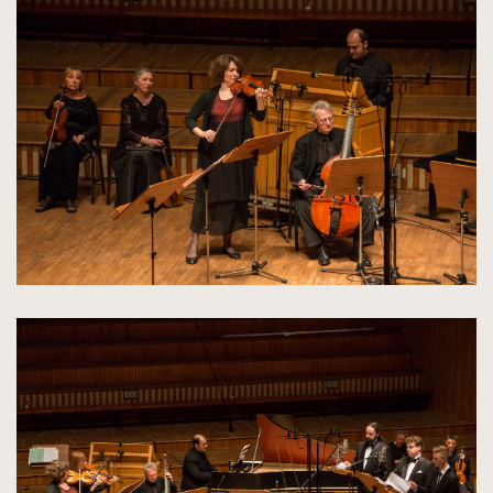
powiększenie
zdjęcia
do
rozmiarów
oryginalnych
kliknięcie
spowoduje
powiększenie
zdjęcia
do
rozmiarów
oryginalnych