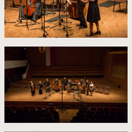
kliknięcie
spowoduje
powiększenie
zdjęcia
do
rozmiarów
oryginalnych
kliknięcie
spowoduje