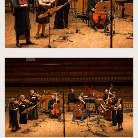
kliknięcie
spowoduje
powiększenie
zdjęcia
do
rozmiarów
oryginalnych