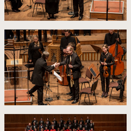
kliknięcie
spowoduje
powiększenie
zdjęcia
do
rozmiarów
oryginalnych
kliknięcie
spowoduje
powiększenie
zdjęcia
do