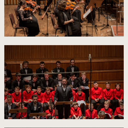
kliknięcie
spowoduje
powiększenie
zdjęcia
do
rozmiarów
oryginalnych
kliknięcie
spowoduje