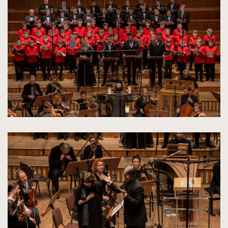
zdjęcia
do
rozmiarów
oryginalnych
kliknięcie
spowoduje
powiększenie
zdjęcia
do
rozmiarów
oryginalnych