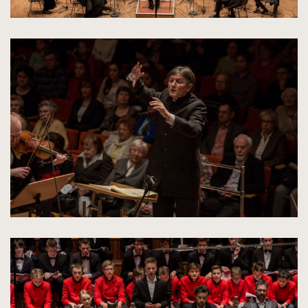
kliknięcie
spowoduje
powiększenie
zdjęcia
do
rozmiarów
oryginalnych
kliknięcie
spowoduje
powiększenie
zdjęcia
do
rozmiarów
oryginalnych