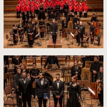
rozmiarów
oryginalnych
kliknięcie
spowoduje
powiększenie
zdjęcia
do
rozmiarów
oryginalnych