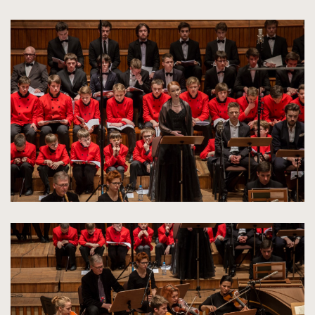
kliknięcie
spowoduje
powiększenie
zdjęcia
do
rozmiarów
oryginalnych
kliknięcie
spowoduje
powiększenie
zdjęcia
do
rozmiarów
oryginalnych