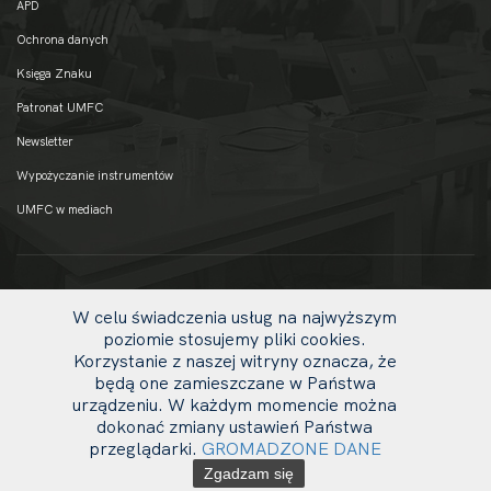
APD
Ochrona danych
Księga Znaku
Patronat UMFC
Newsletter
Wypożyczanie instrumentów
UMFC w mediach
W celu świadczenia usług na najwyższym
poziomie stosujemy pliki cookies.
Korzystanie z naszej witryny oznacza, że
będą one zamieszczane w Państwa
urządzeniu. W każdym momencie można
dokonać zmiany ustawień Państwa
uw
przeglądarki.
GROMADZONE DANE
© 2020 UMFC
li
Zgadzam się
ot