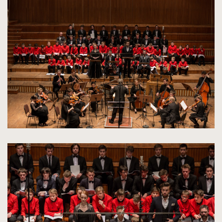
powiększenie
zdjęcia
do
rozmiarów
oryginalnych
kliknięcie
spowoduje
powiększenie
zdjęcia
do
rozmiarów
oryginalnych