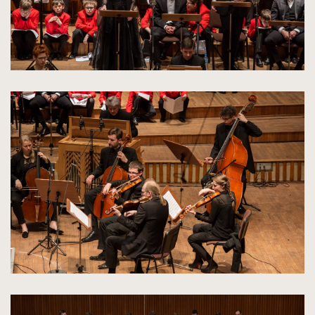
kliknięcie
spowoduje
powiększenie
zdjęcia
do
rozmiarów
oryginalnych
kliknięcie
spowoduje
powiększenie