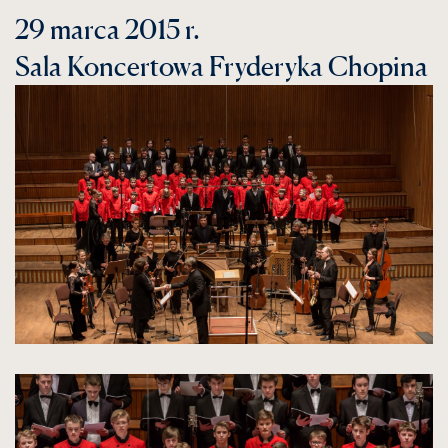
29 marca 2015 r.
Sala Koncertowa Fryderyka Chopina
kliknięcie
spowoduje
powiększenie
zdjęcia
do
rozmiarów