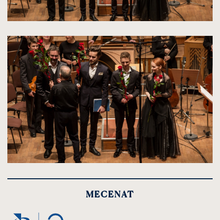
kliknięcie
spowoduje
powiększenie
zdjęcia
do
rozmiarów
oryginalnych
kliknięcie
spowoduje
powiększenie
MECENAT
zdjęcia
do
rozmiarów