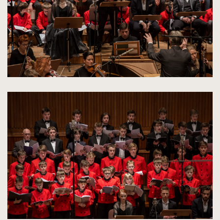
kliknięcie
spowoduje
powiększenie
zdjęcia
do
rozmiarów
oryginalnych