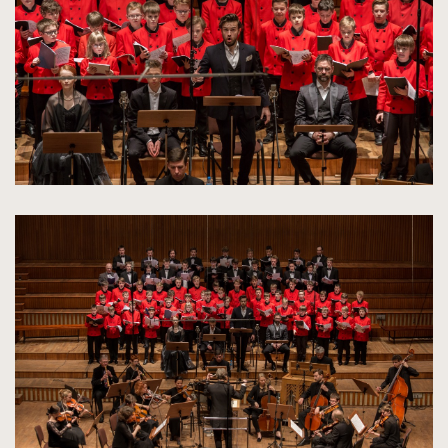
oryginalnych
kliknięcie
spowoduje
powiększenie
zdjęcia
do
rozmiarów
oryginalnych