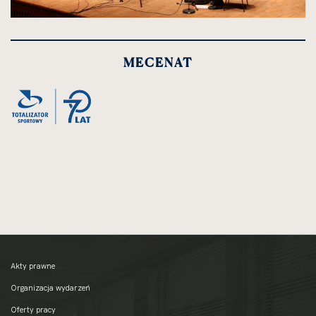
kliknięcie
spowoduje
powiększenie
MECENAT
zdjęcia
do
rozmiarów
oryginalnych
Akty prawne
Organizacja wydarzeń
Oferty pracy