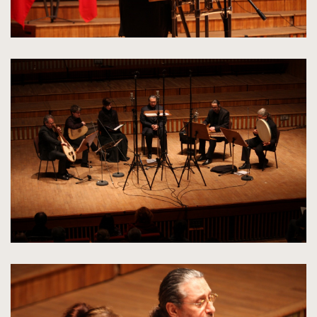
kliknięcie
spowoduje
powiększenie
zdjęcia
do
rozmiarów
oryginalnych
kliknięcie
spowoduje
powiększenie
zdjęcia
do
rozmiarów