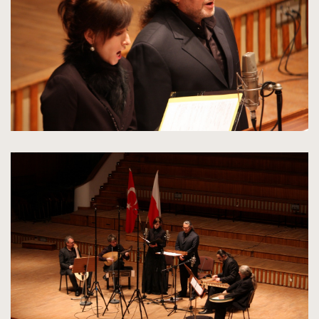
oryginalnych
kliknięcie
spowoduje
powiększenie
zdjęcia
do
rozmiarów
oryginalnych