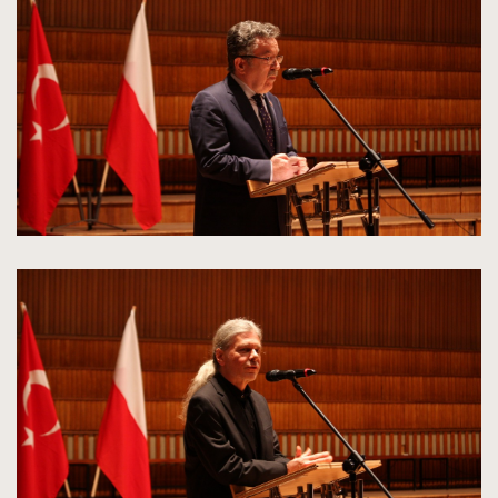
do
rozmiarów
oryginalnych
kliknięcie
spowoduje
powiększenie
zdjęcia
do
rozmiarów
oryginalnych