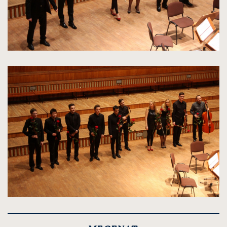
kliknięcie
spowoduje
powiększenie
zdjęcia
do
rozmiarów
oryginalnych
kliknięcie
spowoduje
powiększenie