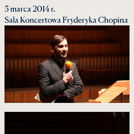
5 marca 2014 r.
Sala Koncertowa Fryderyka Chopina
kliknięcie
spowoduje
powiększenie
zdjęcia
do
rozmiarów