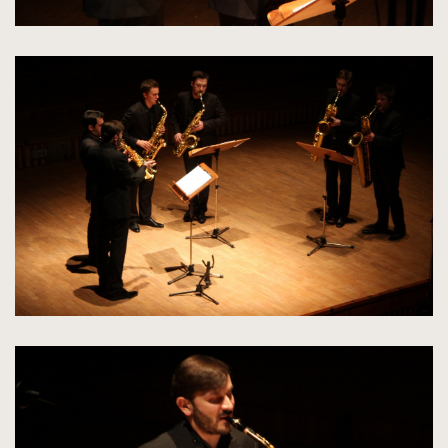
kliknięcie
spowoduje
powiększenie
zdjęcia
do
rozmiarów
oryginalnych
kliknięcie
spowoduje
powiększenie
zdjęcia
do
rozmiarów
oryginalnych