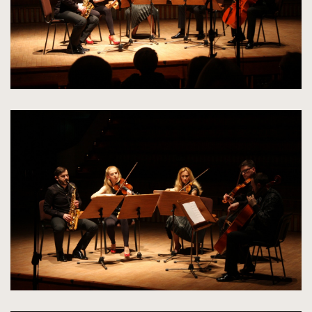
kliknięcie
spowoduje
powiększenie
zdjęcia
do
rozmiarów
oryginalnych
kliknięcie
spowoduje