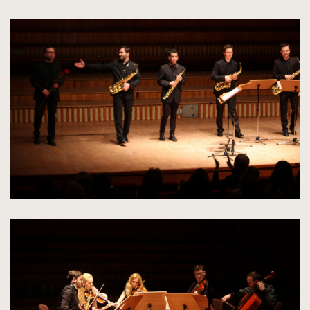
kliknięcie
spowoduje
powiększenie
zdjęcia
do
rozmiarów
oryginalnych
kliknięcie
spowoduje
powiększenie
zdjęcia
do
rozmiarów
oryginalnych