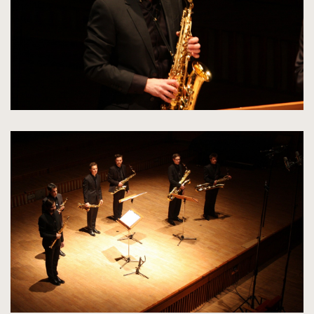
kliknięcie
spowoduje
powiększenie
zdjęcia
do
rozmiarów
oryginalnych