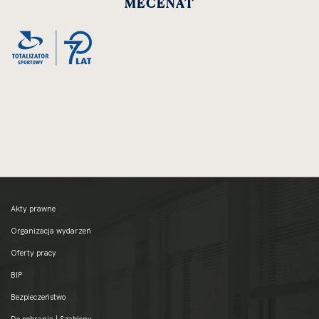
MECENAT
zdjęcia
do
rozmiarów
oryginalnych
Akty prawne
Organizacja wydarzeń
Oferty pracy
BIP
Bezpieczeństwo
Do pobrania | Szablony