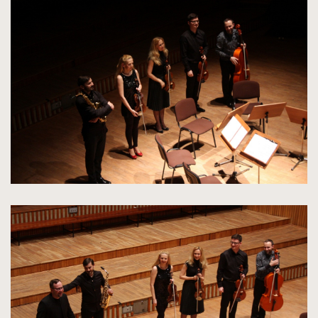
powiększenie
zdjęcia
do
rozmiarów
oryginalnych
kliknięcie
spowoduje
powiększenie
zdjęcia
do
rozmiarów
oryginalnych