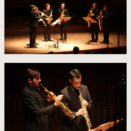
oryginalnych
kliknięcie
spowoduje
powiększenie
zdjęcia
do
rozmiarów
oryginalnych