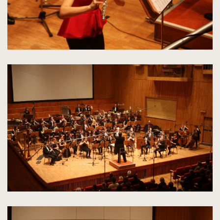
kliknięcie
spowoduje
powiększenie
zdjęcia
do
rozmiarów
oryginalnych
kliknięcie
spowoduje
powiększenie