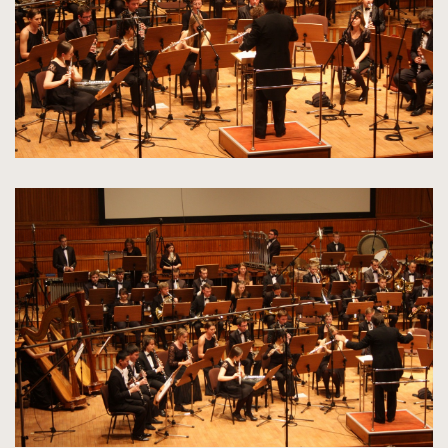
kliknięcie
spowoduje
powiększenie
zdjęcia
do
rozmiarów
oryginalnych