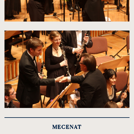
kliknięcie
spowoduje
powiększenie
zdjęcia
do
rozmiarów
oryginalnych
kliknięcie
spowoduje
powiększenie
MECENAT
zdjęcia
do