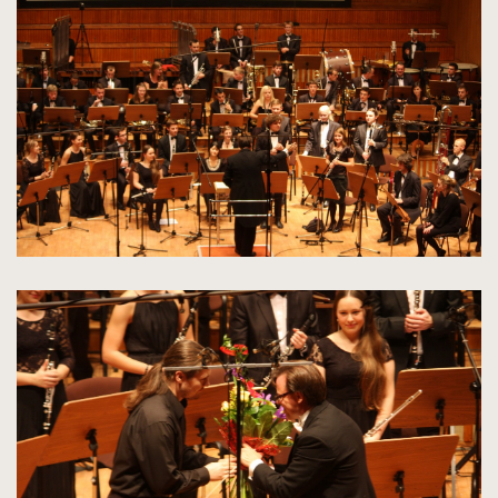
zdjęcia
do
rozmiarów
oryginalnych
kliknięcie
spowoduje
powiększenie
zdjęcia
do
rozmiarów
oryginalnych