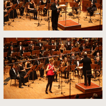
kliknięcie
spowoduje
powiększenie
zdjęcia
do
rozmiarów
oryginalnych
kliknięcie
spowoduje