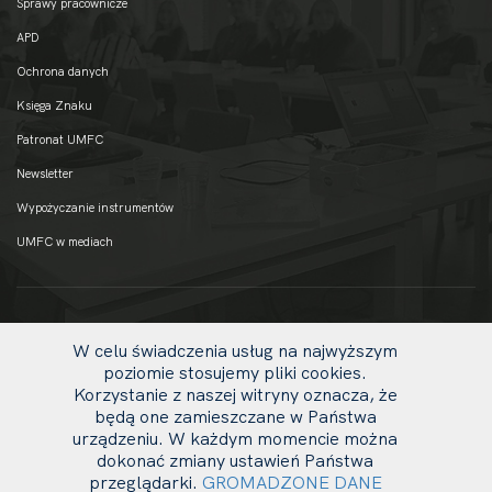
Sprawy pracownicze
APD
Ochrona danych
Księga Znaku
Patronat UMFC
Newsletter
Wypożyczanie instrumentów
UMFC w mediach
W celu świadczenia usług na najwyższym
poziomie stosujemy pliki cookies.
Korzystanie z naszej witryny oznacza, że
będą one zamieszczane w Państwa
urządzeniu. W każdym momencie można
dokonać zmiany ustawień Państwa
uw
© 2020 UMFC
przeglądarki.
GROMADZONE DANE