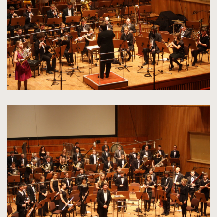
rozmiarów
oryginalnych
kliknięcie
spowoduje
powiększenie
zdjęcia
do
rozmiarów
oryginalnych