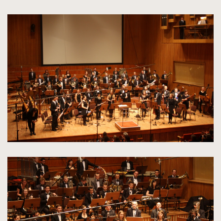
kliknięcie
spowoduje
powiększenie
zdjęcia
do
rozmiarów
oryginalnych
kliknięcie
spowoduje
powiększenie
zdjęcia
do
rozmiarów
oryginalnych