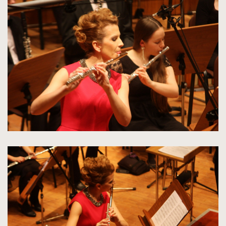
powiększenie
zdjęcia
do
rozmiarów
oryginalnych
kliknięcie
spowoduje
powiększenie
zdjęcia
do
rozmiarów
oryginalnych