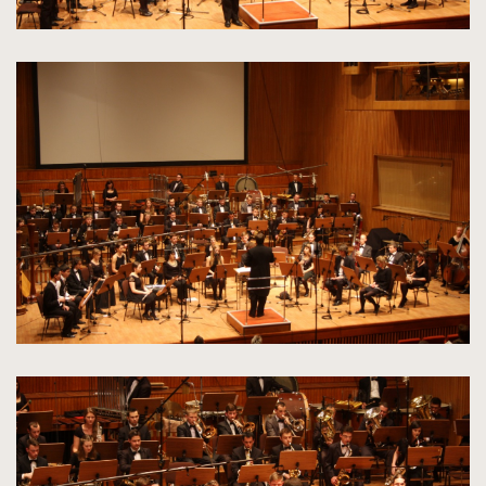
kliknięcie
spowoduje
powiększenie
zdjęcia
do
rozmiarów
oryginalnych
kliknięcie
spowoduje
powiększenie
zdjęcia
do
rozmiarów
oryginalnych