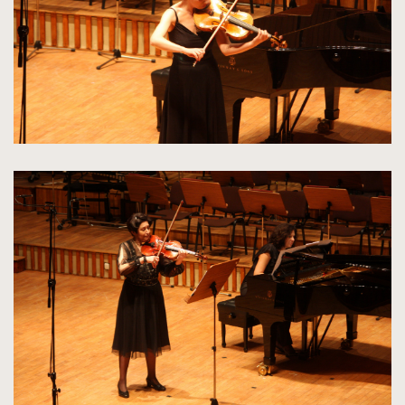
kliknięcie
spowoduje
powiększenie
zdjęcia
do
rozmiarów
oryginalnych