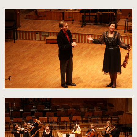
kliknięcie
spowoduje
powiększenie
zdjęcia
do
rozmiarów
oryginalnych
kliknięcie
spowoduje
powiększenie
zdjęcia
do
rozmiarów
oryginalnych