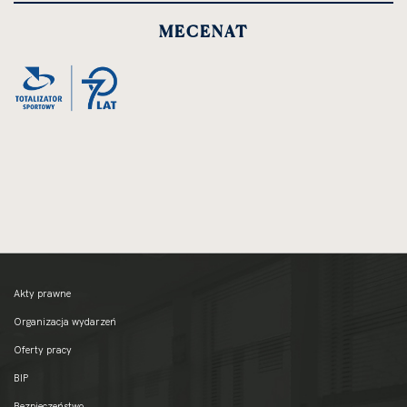
powiększenie
MECENAT
zdjęcia
do
rozmiarów
oryginalnych
Akty prawne
Organizacja wydarzeń
Oferty pracy
BIP
Bezpieczeństwo