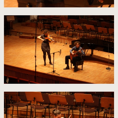
kliknięcie
spowoduje
powiększenie
zdjęcia
do
rozmiarów
oryginalnych
kliknięcie
spowoduje
powiększenie
zdjęcia
do
rozmiarów
oryginalnych