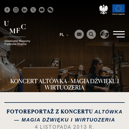
Strona
główna
PL
KONCERT ALTÓWKA - MAGIA DŹWIĘKU I
WIRTUOZERIA
FOTOREPORTAŻ Z KONCERTU
ALTÓWKA
— MAGIA DŹWIĘKU I WIRTUOZERIA
4 LISTOPADA 2013 R.