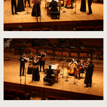
kliknięcie
spowoduje
powiększenie
zdjęcia
do
rozmiarów
oryginalnych
kliknięcie
spowoduje