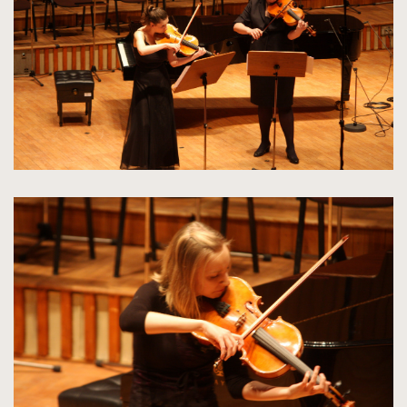
rozmiarów
oryginalnych
kliknięcie
spowoduje
powiększenie
zdjęcia
do
rozmiarów
oryginalnych