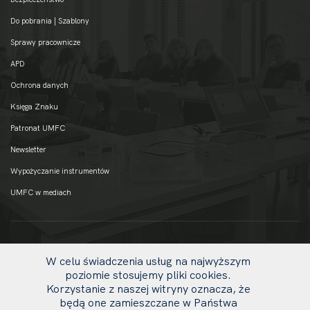
Do pobrania | Szablony
Sprawy pracownicze
APD
Ochrona danych
Księga Znaku
Patronat UMFC
Newsletter
Wypożyczanie instrumentów
UMFC w mediach
W celu świadczenia usług na najwyższym
poziomie stosujemy pliki cookies.
Korzystanie z naszej witryny oznacza, że
będą one zamieszczane w Państwa