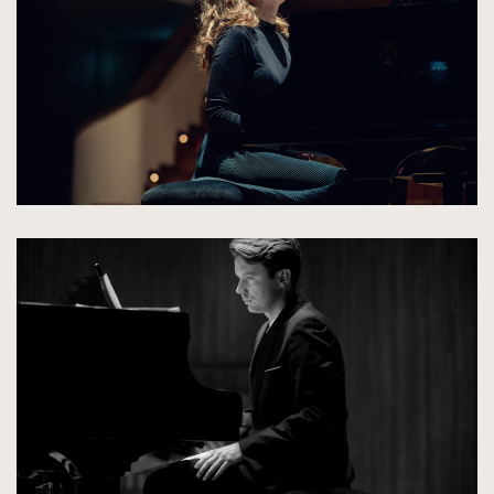
oryginalnych
kliknięcie
spowoduje
powiększenie
zdjęcia
do
rozmiarów
oryginalnych