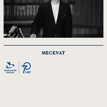
kliknięcie
spowoduje
powiększenie
MECENAT
zdjęcia
do
rozmiarów
oryginalnych