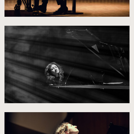
kliknięcie
spowoduje
powiększenie
zdjęcia
do
rozmiarów
oryginalnych
kliknięcie
spowoduje
powiększenie
zdjęcia
do
rozmiarów