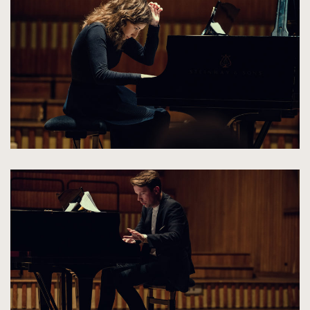
do
rozmiarów
oryginalnych
kliknięcie
spowoduje
powiększenie
zdjęcia
do
rozmiarów
oryginalnych