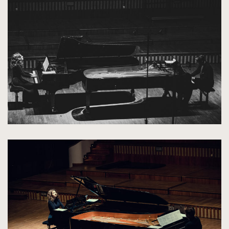
kliknięcie
spowoduje
powiększenie
zdjęcia
do
rozmiarów
oryginalnych