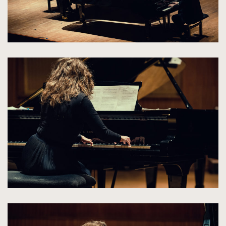
kliknięcie
spowoduje
powiększenie
zdjęcia
do
rozmiarów
oryginalnych
kliknięcie
spowoduje
powiększenie
zdjęcia