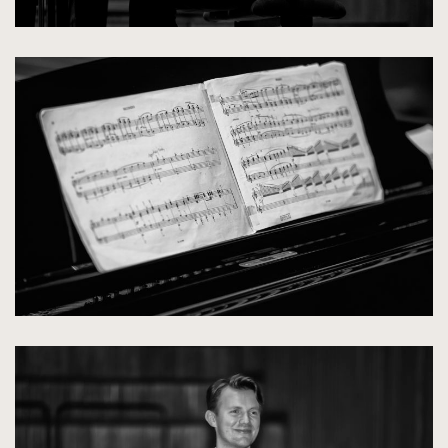
kliknięcie
spowoduje
powiększenie
zdjęcia
do
rozmiarów
oryginalnych
kliknięcie
spowoduje
powiększenie
zdjęcia
do
rozmiarów
oryginalnych