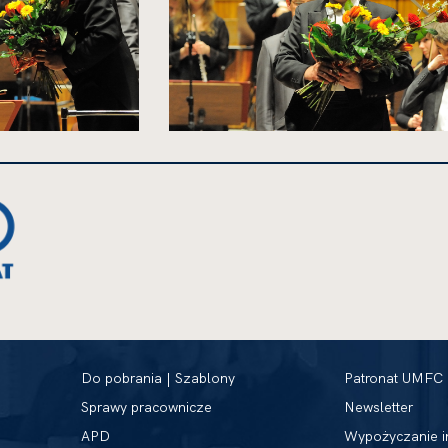
kliknięcie
spowoduje
powiększenie
zdjęcia
do
rozmiarów
oryginalnych
Do pobrania | Szablony
Patronat UMFC
Sprawy pracownicze
Newsletter
APD
Wypożyczanie i