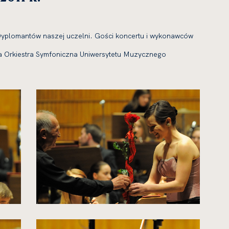
Dyplomantów naszej uczel­ni. Gości kon­cer­tu i wyko­naw­ców
zy­ła Orkiestra Symfoniczna Uniwersytetu Muzycznego
kliknięcie
spowoduje
powiększenie