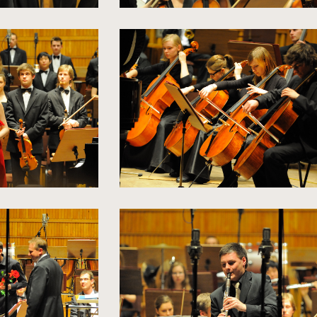
kliknięcie
spowoduje
powiększenie
zdjęcia
do
rozmiarów
oryginalnych
kliknięcie
spowoduje
powiększenie
zdjęcia
do
rozmiarów
oryginalnych