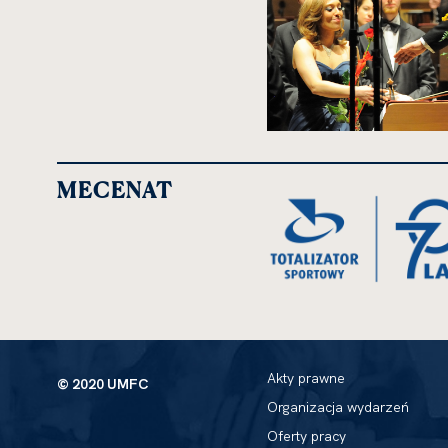
kliknięcie
spowoduje
powiększenie
MECENAT
zdjęcia
do
rozmiarów
oryginalnych
Akty prawne
© 2020 UMFC
Organizacja wydarzeń
Oferty pracy