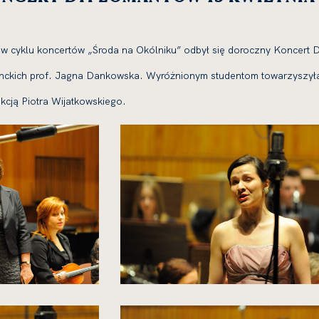
.
. w cyklu kon­cer­tów „Środa na Okólniku” odbył się dorocz­ny Koncert 
tu­denc­kich prof. Jagna Dankowska. Wyróżnionym stu­den­tom towa­rzy­s
­cją Piotra Wijatkowskiego.
kliknięcie
spowoduje
powiększenie