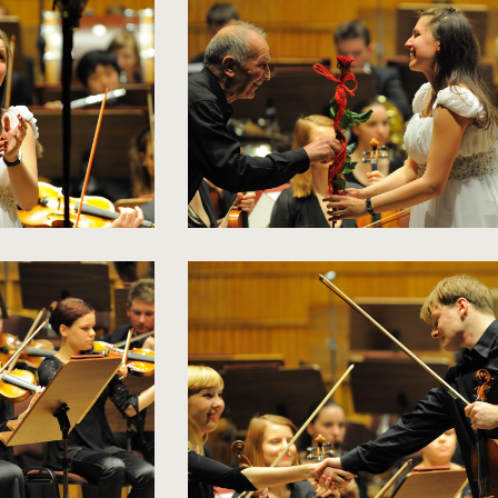
zdjęcia
do
rozmiarów
oryginalnych
kliknięcie
spowoduje
powiększenie
zdjęcia
do
rozmiarów
oryginalnych