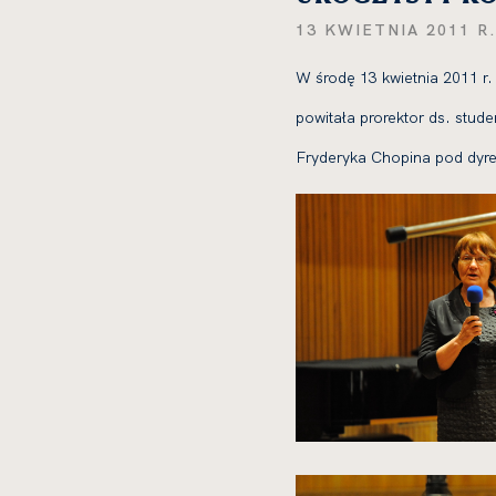
13 KWIETNIA 2011 R
W śro­dę 13 kwiet­nia 2011 r
powi­ta­ła pro­rek­tor ds. s
Fryderyka Chopina pod dyrek
kliknięcie
spowoduje
powiększenie