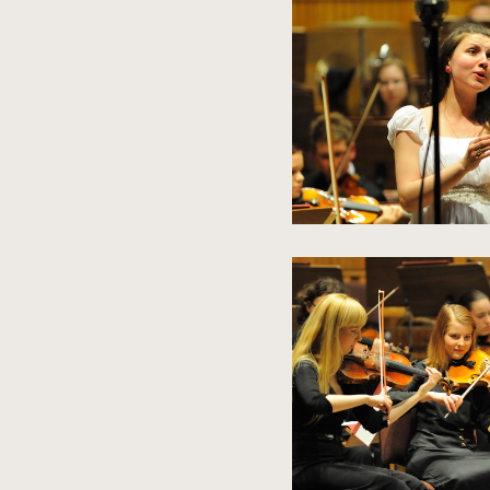
zdjęcia
do
rozmiarów
oryginalnych
kliknięcie
spowoduje
powiększenie
zdjęcia
do
rozmiarów
oryginalnych