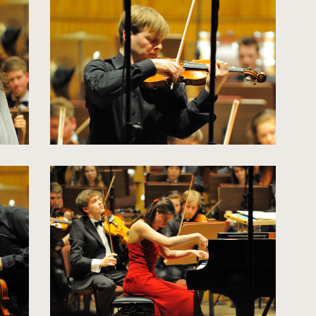
zdjęcia
do
rozmiarów
oryginalnych
kliknięcie
spowoduje
powiększenie
zdjęcia
do
rozmiarów
oryginalnych