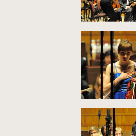
kliknięcie
spowoduje
powiększenie
zdjęcia
do
rozmiarów
oryginalnych
kliknięcie
spowoduje
powiększenie
zdjęcia
do
rozmiarów
oryginalnych