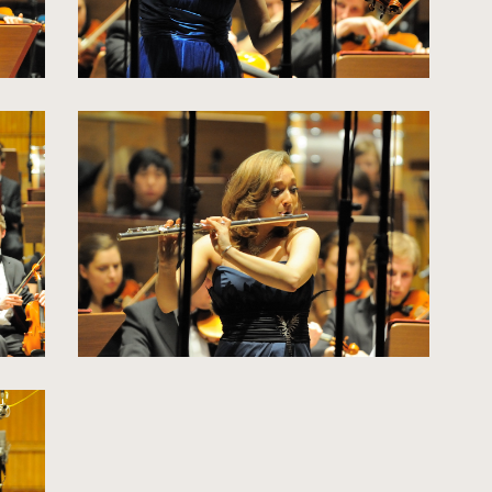
kliknięcie
spowoduje
powiększenie
zdjęcia
do
rozmiarów
oryginalnych
kliknięcie
spowoduje
powiększenie
zdjęcia
do
rozmiarów
oryginalnych