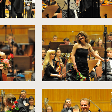
kliknięcie
spowoduje
powiększenie
zdjęcia
do
rozmiarów
oryginalnych
kliknięcie
spowoduje
powiększenie
zdjęcia
do
rozmiarów
oryginalnych