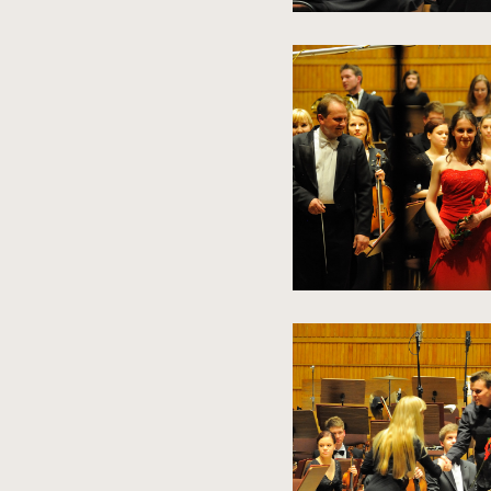
kliknięcie
spowoduje
powiększenie
zdjęcia
do
rozmiarów
oryginalnych
kliknięcie
spowoduje
powiększenie
zdjęcia
do
rozmiarów
oryginalnych