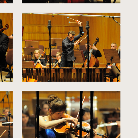
kliknięcie
spowoduje
powiększenie
zdjęcia
do
rozmiarów
oryginalnych
kliknięcie
spowoduje
powiększenie
zdjęcia
do
rozmiarów
oryginalnych