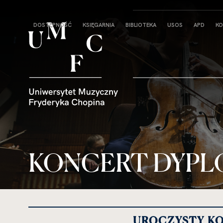
Strona
DOSTĘPNOŚĆ
KSIĘGARNIA
BIBLIOTEKA
USOS
APD
KO
główna
KONCERT DYP
UROCZYSTY KO