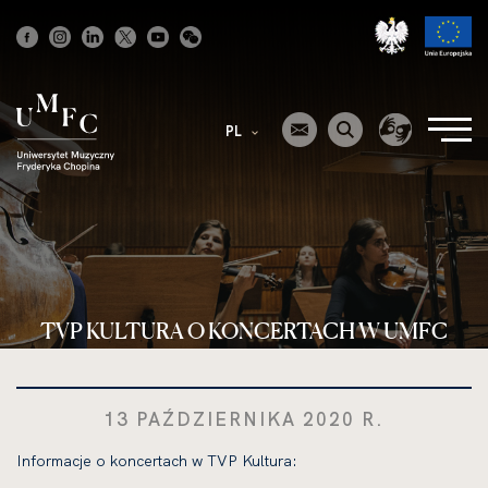
Strona
główna
PL
TVP KULTURA O KONCERTACH W UMFC
13 PAŹDZIERNIKA 2020 R.
Informacje o koncertach w TVP Kultura: