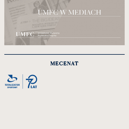
kliknięcie
spowoduje
powiększenie
MECENAT
zdjęcia
do
rozmiarów
oryginalnych