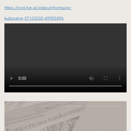
https://vod.tvp.pl/video/informacje-
kulturalne,07102020,49903896