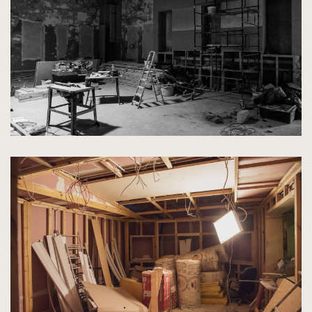
rozmiarów
oryginalnych
kliknięcie
spowoduje
powiększenie
zdjęcia
do
rozmiarów
oryginalnych