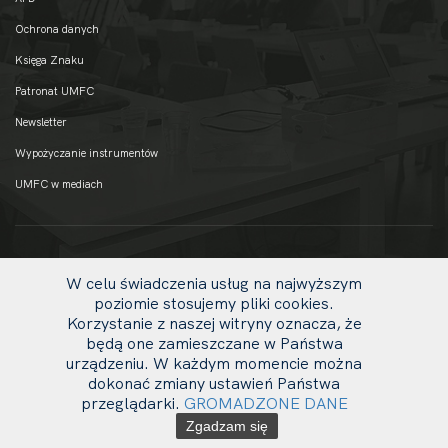
Ochrona danych
Księga Znaku
Patronat UMFC
Newsletter
Wypożyczanie instrumentów
UMFC w mediach
W celu świadczenia usług na najwyższym
poziomie stosujemy pliki cookies.
Korzystanie z naszej witryny oznacza, że
będą one zamieszczane w Państwa
urządzeniu. W każdym momencie można
dokonać zmiany ustawień Państwa
uw
© 2020 UMFC
przeglądarki.
GROMADZONE DANE
li
Zgadzam się
ot