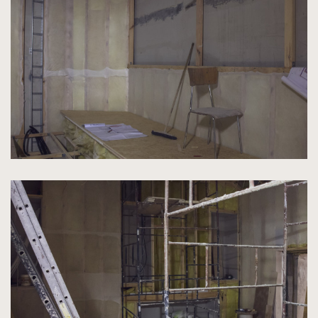
do
rozmiarów
oryginalnych
kliknięcie
spowoduje
powiększenie
zdjęcia
do
rozmiarów
oryginalnych