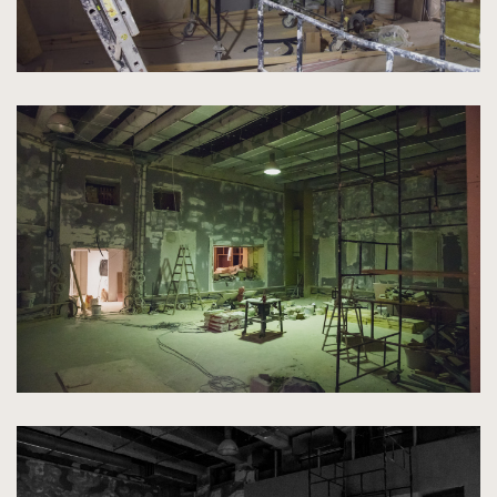
kliknięcie
spowoduje
powiększenie
zdjęcia
do
rozmiarów
oryginalnych
kliknięcie
spowoduje
powiększenie
zdjęcia
do