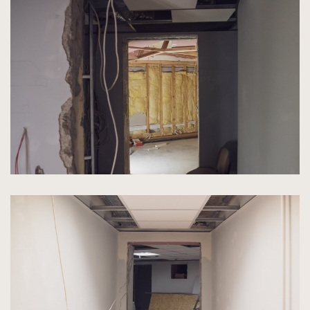
kliknięcie
spowoduje
powiększenie
zdjęcia
do
rozmiarów
oryginalnych