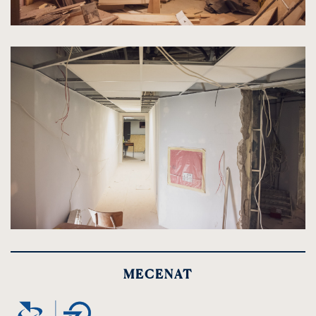
kliknięcie
spowoduje
powiększenie
zdjęcia
do
rozmiarów
oryginalnych
kliknięcie
spowoduje
powiększenie
MECENAT
zdjęcia
do
rozmiarów
oryginalnych