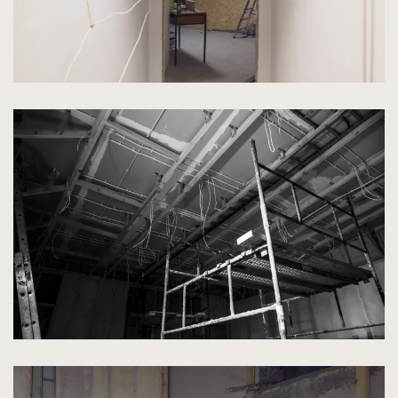
kliknięcie
spowoduje
powiększenie
zdjęcia
do
rozmiarów
oryginalnych
kliknięcie
spowoduje
powiększenie
zdjęcia