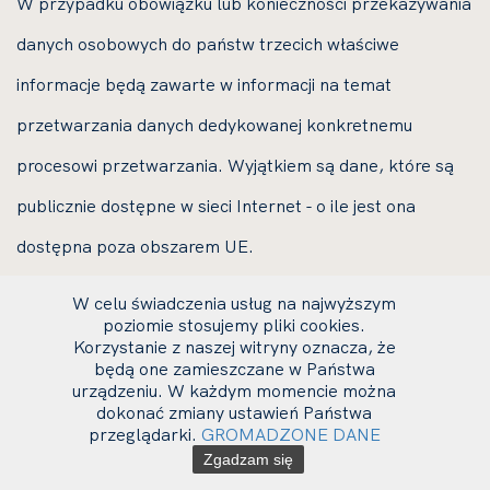
W przypadku obowiązku lub konieczności przekazywania
danych osobowych do państw trzecich właściwe
informacje będą zawarte w informacji na temat
przetwarzania danych dedykowanej konkretnemu
procesowi przetwarzania. Wyjątkiem są dane, które są
publicznie dostępne w sieci Internet - o ile jest ona
dostępna poza obszarem UE.
Przetwarzanie danych osobowych automatycznie (w tym
W celu świadczenia usług na najwyższym
poziomie stosujemy pliki cookies.
poprzez profilowanie)
Korzystanie z naszej witryny oznacza, że
będą one zamieszczane w Państwa
Dane osobowe przetwarzane w UMFC nie podlegają
urządzeniu. W każdym momencie można
dokonać zmiany ustawień Państwa
zautomatyzowanemu podejmowaniu decyzji, w tym
przeglądarki.
GROMADZONE DANE
Zgadzam się
w oparciu o profilowanie.