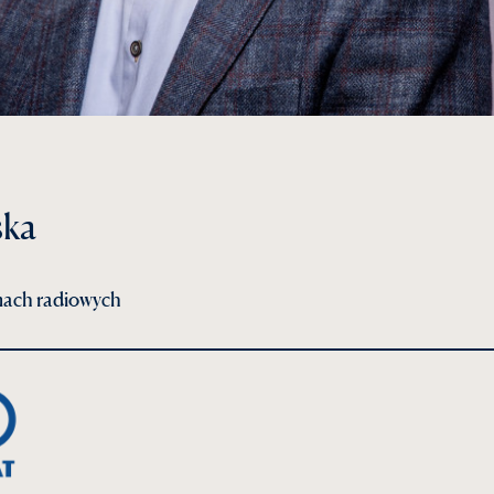
ska
mach radiowych