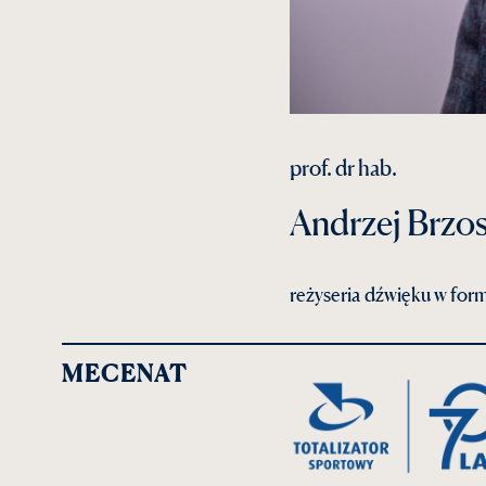
prof. dr hab.
Andrzej Brzo
reżyseria dźwięku w for
MECENAT