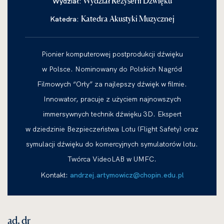
Wydział Reżyserii Dźwięku
Wydział:
Katedra Akustyki Muzycznej
Katedra:
Pionier komputerowej postprodukcji dźwięku
w Polsce. Nominowany do Polskich Nagród
Filmowych “Orły” za najlepszy dźwięk w filmie.
Innowator, pracuje z użyciem najnowszych
immersywnych technik dźwięku 3D. Ekspert
w dziedzinie Bezpieczeństwa Lotu (Flight Safety) oraz
symulacji dźwięku do komercyjnych symulatorów lotu.
Twórca VideoLAB w UMFC.
Kontakt:
andrzej.artymowicz@chopin.edu.pl
ad. dr