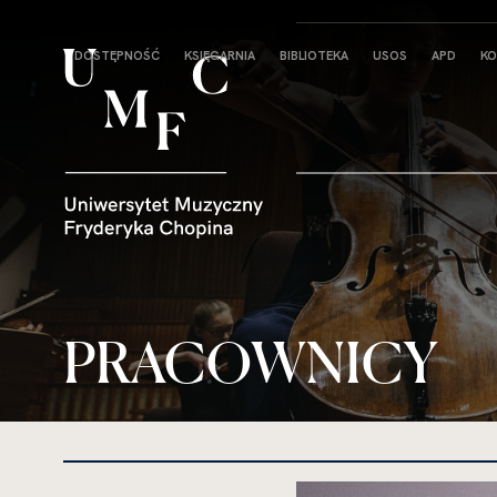
Strona
DOSTĘPNOŚĆ
KSIĘGARNIA
BIBLIOTEKA
USOS
APD
KO
główna
PRACOWNICY