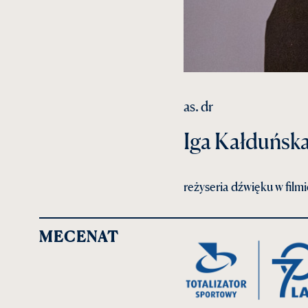
as. dr
Iga Kałduńsk
reżyseria dźwięku w filmi
MECENAT