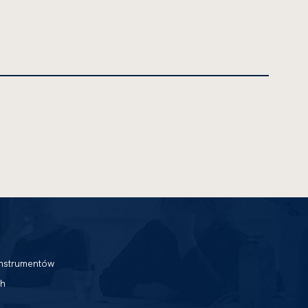
nstrumentów
h