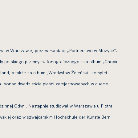
opina w Warszawie, prezes Fundacji „Partnerstwo w Muzyce”.
ody polskiego przemysłu fonograficznego - za album „Chopin
and, a także za album „Władysław Żeleński - komplet
. ponad dwadzieścia pieśni zarejestrowanych w duecie
zinnej Gdyni. Następnie studiował w Warszawie u Piotra
skiej oraz w szwajcarskim Hochschule der Künste Bern