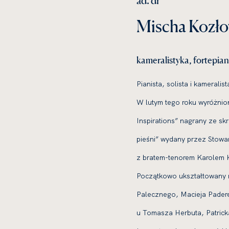
ad. dr
Mischa Kozło
kameralistyka, fortepian
Pianista, solista i kameral
W lutym tego roku wyróżnio
Inspirations” nagrany ze s
pieśni” wydany przez Stowa
z bratem-tenorem Karolem
Początkowo ukształtowany m
Palecznego, Macieja Padere
u Tomasza Herbuta, Patricka