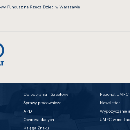
jowy Fundusz na Rzecz Dzieci w Warszawie.
Do pobrania | Szablony
Patronat UMFC
Sprawy pracownicze
Newsletter
APD
Wypożyczanie i
Ochrona danych
UMFC w mediac
Księga Znaku