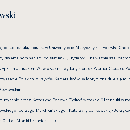
wski
ista, doktor sztuki, adiunkt w Uniwersytecie Muzycznym Fryderyka Ch
ny dwiema nominacjami do statuetki „Fryderyk” - najważniejszej nagr
krzypkiem Januszem Wawrowskim i wydanym przez Warner Classics Pol
rzyszenie Polskich Muzyków Kameralistów, w którym znajduje się m.in
 Kozłowskim.
uzycznie przez Katarzynę Popową-Zydroń w trakcie 9 lat nauki w rod
wskiego, Jerzego Marchwińskiego i Katarzyny Jankowskiej–Borzykow
 Jüdta i Moniki Urbaniak-Lisik.