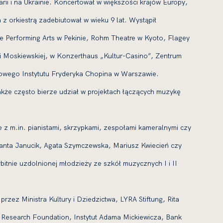
ii i na Ukrainie. Koncertował w większości krajów Europy,
 z orkiestrą zadebiutował w wieku 9 lat. Wystąpił
the Performing Arts w Pekinie, Rohm Theatre w Kyoto, Flagey
ii Moskiewskiej, w Konzerthaus „Kultur-Casino”, Zentrum
owego Instytutu Fryderyka Chopina w Warszawie.
także często bierze udział w projektach łączących muzykę
 z m.in. pianistami, skrzypkami, zespołami kameralnymi czy
lanta Janucik, Agata Szymczewska, Mariusz Kwiecień czy
tnie uzdolnionej młodzieży ze szkół muzycznych I i II
rzez Ministra Kultury i Dziedzictwa, LYRA Stiftung, Rita
 Research Foundation, Instytut Adama Mickiewicza, Bank