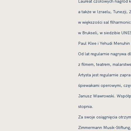
Laureat czołowych nagród k
a także w Izraelu, Tunezji,
w większości sal filharmoni
w Brukseli, w siedzibie UN
Paul Klee i Yehudi Menuhi
Od lat regularnie nagrywa d
z filmem, teatrem, malarstwe
Artysta jest regularnie zap
śpiewakami operowymi, częs
Janusz Wawrowski. Współpra
stopnia.
Za swoje osiągnięcia otrzyma
Zimmermann Musik-Stiftung,