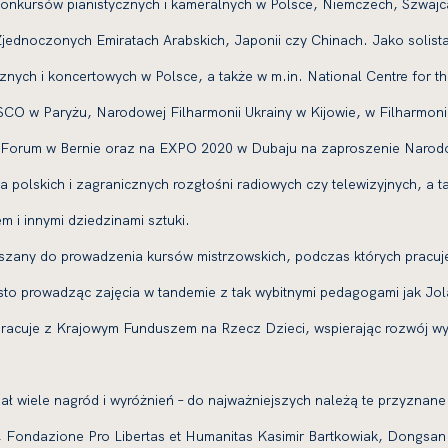
onkursów pianistycznych i kameralnych w Polsce, Niemczech, Szwajcar
 Zjednoczonych Emiratach Arabskich, Japonii czy Chinach. Jako solista
cznych i koncertowych w Polsce, a także w m.in. National Centre for 
ESCO w Paryżu, Narodowej Filharmonii Ukrainy w Kijowie, w Filharmon
n Forum w Bernie oraz na EXPO 2020 w Dubaju na zaproszenie Narod
la polskich i zagranicznych rozgłośni radiowych czy telewizyjnych, a 
m i innymi dziedzinami sztuki.
raszany do prowadzenia kursów mistrzowskich, podczas których pracuje
to prowadząc zajęcia w tandemie z tak wybitnymi pedagogami jak Jo
cuje z Krajowym Funduszem na Rzecz Dzieci, wspierając rozwój wybi
ł wiele nagród i wyróżnień – do najważniejszych należą te przyznane p
 Fondazione Pro Libertas et Humanitas Kasimir Bartkowiak, Dongsan