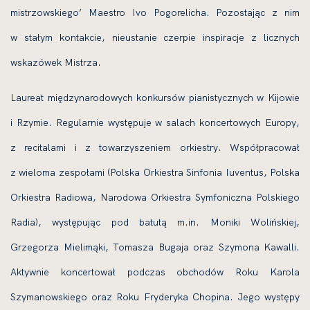
mistrzowskiego’ Maestro Ivo Pogorelicha. Pozostając z nim
w stałym kontakcie, nieustanie czerpie inspiracje z licznych
wskazówek Mistrza.
Laureat międzynarodowych konkursów pianistycznych w Kijowie
i Rzymie. Regularnie występuje w salach koncertowych Europy,
z reci­talami i z towarzyszeniem orkiestry. Współpraco­wał
z wieloma zespołami (Polska Orkiestra Sinfo­nia Iuventus, Polska
Orkiestra Radiowa, Narodowa Orkiestra Symfoniczna Polskiego
Radia), występu­jąc pod batutą m.in. Moniki Wolińskiej,
Grzegorza Mielimąki, Tomasza Bugaja oraz Szymona Kawalli.
Aktywnie koncertował podczas obchodów Roku Karola
Szymanowskiego oraz Roku Fryderyka Cho­pina. Jego występy