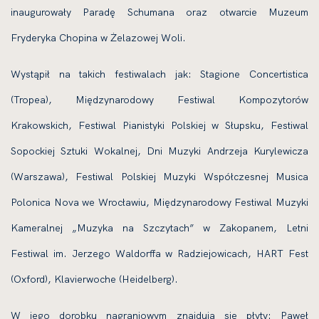
inaugurowały Paradę Schu­mana oraz otwarcie Muzeum
Fryderyka Chopina w Żelazowej Woli.
Wystąpił na takich festiwalach jak: Stagione Concertistica
(Tropea), Międzynarodowy Festiwal Kompozytorów
Krakowskich, Festiwal Pianistyki Polskiej w Słupsku, Festiwal
Sopockiej Sztuki Wokalnej, Dni Muzyki Andrzeja Kurylewicza
(Warszawa), Festiwal Polskiej Muzyki Współczesnej Musica
Polonica Nova we Wrocławiu, Międzynarodowy Festiwal Muzyki
Kameralnej „Muzyka na Szczytach” w Zakopanem, Letni
Festiwal im. Jerzego Waldorffa w Radziejowicach, HART Fest
(Oxford), Klavierwoche (Heidelberg).
W jego dorobku nagraniowym znajdują się płyty: Paweł