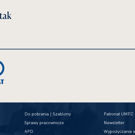
tak
Do pobrania | Szablony
Patronat UMFC
Sprawy pracownicze
Newsletter
APD
Wypożyczanie i