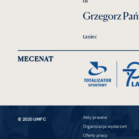
dr
Grzegorz Pań
taniec
MECENAT
Akty prawne
© 2020 UMFC
Organizacja wydarzeń
Oferty pracy