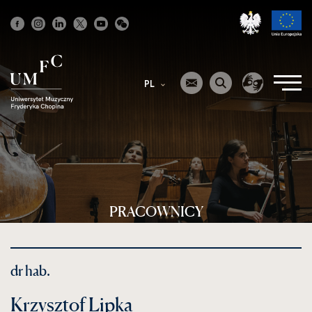
Strona
główna
PL
PRACOWNICY
dr hab.
Krzysztof Lipka