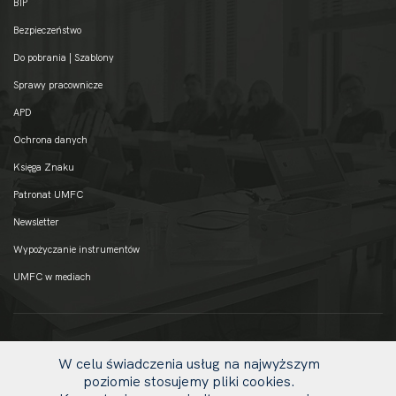
BIP
Bezpieczeństwo
Do pobrania | Szablony
Sprawy pracownicze
APD
Ochrona danych
Księga Znaku
Patronat UMFC
Newsletter
Wypożyczanie instrumentów
UMFC w mediach
W celu świadczenia usług na najwyższym
poziomie stosujemy pliki cookies.