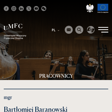
Strona
główna
PL
PRACOWNICY
mgr
Bartłomiej Baranowski