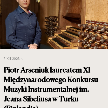
do
rozmiarów
oryginalnych
7 XII 2023 r.
Piotr Arseniuk laureatem XI
Międzynarodowego Konkursu
Muzyki Instrumentalnej im.
Jeana Sibeliusa w Turku