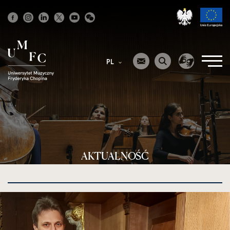
Strona
główna
PL
AKTUALNOŚĆ
kliknięcie
spowoduje
powiększenie
zdjęcia