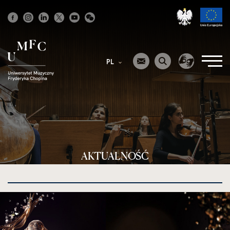
Strona
główna
PL
AKTUALNOŚĆ
kliknięcie
spowoduje
powiększenie
zdjęcia