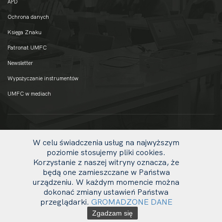
APD
Ochrona danych
Księga Znaku
Patronat UMFC
Newsletter
Wypożyczanie instrumentów
UMFC w mediach
W celu świadczenia usług na najwyższym
poziomie stosujemy pliki cookies.
Korzystanie z naszej witryny oznacza, że
będą one zamieszczane w Państwa
urządzeniu. W każdym momencie można
dokonać zmiany ustawień Państwa
uw
przeglądarki.
GROMADZONE DANE
© 2020 UMFC
li
Zgadzam się
ot