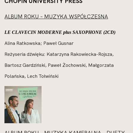
CHOPIN UNIVERSITY PRESS
ALBUM ROKU – MUZYKA WSPÓŁCZESNA
LE CLAVECIN MODERNE plus SAXOPHONE (2CD)
Alina Ratkowska; Paweł Gusnar
Reżyseria dźwięku: Katarzyna Rakowiecka-Rojsza,
Bartosz Gardziński, Paweł Żochowski, Małgorzata
Polańska, Lech Tołwiński
ALBUM ROKU – MUZYKA KAMERALNA – DUETY