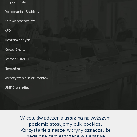
Bezpieczeństwo
Do pobrania | Szablony
Sprawy pracownicze
APD
Ochrona danych
Księga Znaku
Patronat UMFC
Newsletter
Wypożyczanie instrumentów
UMFC w mediach
W celu świadczenia usług na najwyższym
poziomie stosujemy pliki cookies.
Korzystanie z naszej witryny oznacza, że
będą one zamieszczane w Państwa