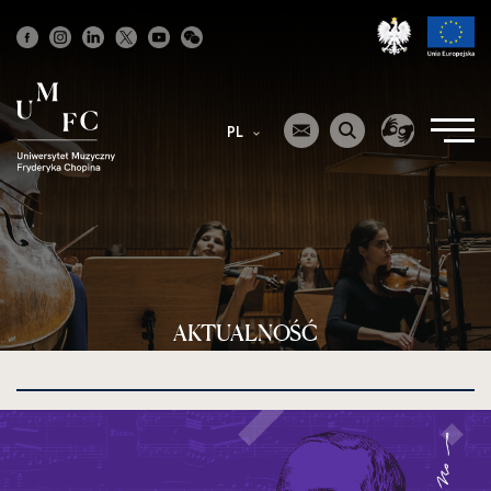
Strona
główna
PL
AKTUALNOŚĆ
kliknięcie
spowoduje
powiększenie
zdjęcia