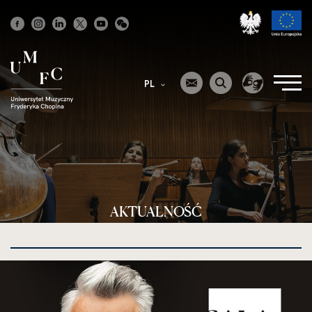
Strona
główna
PL
AKTUALNOŚĆ
kliknięcie
spowoduje
powiększenie
zdjęcia