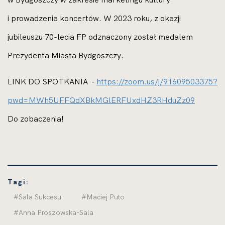
i prowadzenia koncertów. W 2023 roku, z okazji
jubileuszu 70-lecia FP odznaczony został medalem
Prezydenta Miasta Bydgoszczy.
LINK DO SPOTKANIA -
https://zoom.us/j/91609503375?
pwd=MWh5UFFQdXBkMGlERFUxdHZ3RHduZz09
Do zobaczenia!
Tagi:
#Sala Sukcesu
#Maciej Puto
#Anna Proszowska-Sala